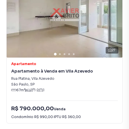
27
Apartamento
Apartamento à Venda em Vila Azevedo
Rua Platina
,
Vila Azevedo
São Paulo
,
SP
67
m²
2
2
1
R$ 790.000,00
Venda
Condomínio
R$ 990,00
·
IPTU
R$ 360,00