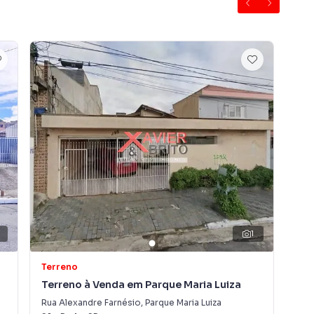
airro Não informado, em São Paulo. Não encontrou o
bre Terreno em São Paulo? Entre em contato com nossa
e apartamentos, casas residenciais e comerciais,
venda ou locação, além de empreendimentos em
nformado e em outras regiões de São Paulo. Aqui você
 imóvel que mais combina com seu estilo de vida.
, com segurança e tranquilidade. Na Imobiliária Xavier e
óvel em São Paulo mesmo não estando na cidade e com
o seu computador ou smartphone. Nós criamos soluções
rietários, inquilinos e compradores com o mercado
1
 Imobiliária Xavier e Brito é uma imobiliária digital com
do São Paulo.
Terreno
Ter
Terreno à Venda em Parque Maria Luiza
Ter
ender ou alugar seu imóvel muito mais rápido do que em
Rua Alexandre Farnésio
,
Parque Maria Luiza
Rua
amos diversos imóveis em São Paulo, especialmente em