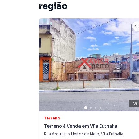
Terreno para Venda em região valorizada do b
região
que procurava ou deseja mais informações so
equipe pelo telefone (11) 2783-2000.
A Imobiliária Xavier e Brito tem mais opções d
sobrados, terrenos, lojas e barracões para 
construção ou lançamentos na planta em Não i
encontra milhares de ofertas para encontrar o
Negocie seu imóvel de forma totalmente online
Brito você consegue comprar ou alugar um im
a praticidade de fazer tudo online, direto d
inovadoras para simplificar a relação de prop
imobiliário.
4
Anuncie seu imóvel! É fácil, rápido e gratuito! A
imóveis em diversas cidades do Brasil, incluin
Terreno
Terreno à Venda em Vila Euthalia
Na Imobiliária Xavier e Brito você consegue v
Rua Arquiteto Heitor de Melo
,
Vila Euthalia
imobiliárias tradicionais. Já vendemos e loc