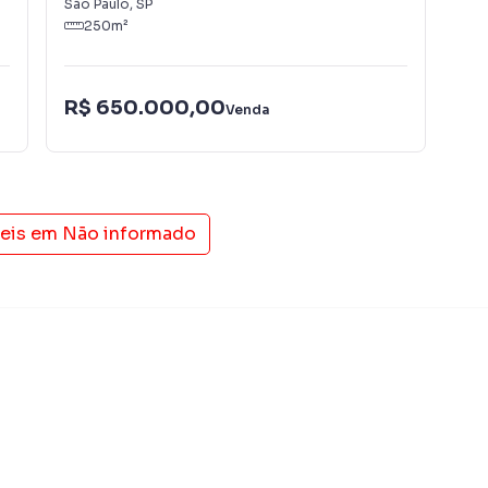
São Paulo
,
SP
São
 de marketing digital focada em produzir campanhas
250
m²
ito o número de contatos interessados e tendo como
 alugar seu imóvel mais rápido. Contamos também com
dos e uma central de atendimento preparada para
R$ 650.000,00
R$
Venda
veis em
Não informado