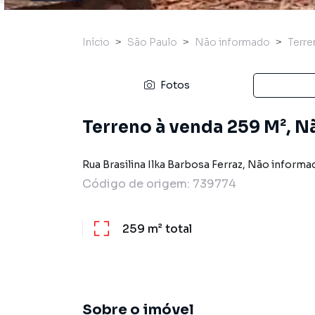
Início
São Paulo
Não informado
Terre
Fotos
Terreno à venda 259 M², N
Rua Brasilina Ilka Barbosa Ferraz
,
Não informa
Código de origem:
739774
259 m²
total
Sobre o imóvel