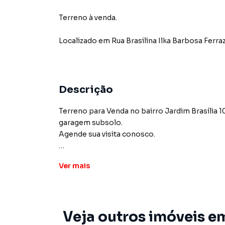
Terreno à venda.
Localizado
em
Rua Brasilina Ilka Barbosa Ferra
Descrição
Terreno para Venda no bairro Jardim Brasília 1
garagem subsolo.
Agende sua visita conosco.
Imobiliária Xavier e Brito, atuando a mais de 20
Ver
mais
Contamos com corretores altamente especiali
venda e locação de imóveis residenciais, comer
null
Veja outros imóveis e