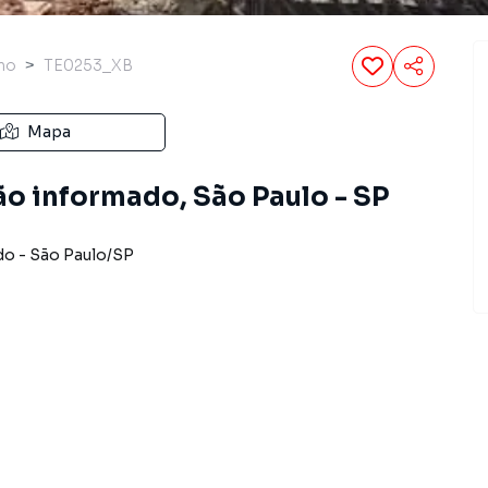
no
TE0253_XB
Mapa
ão informado, São Paulo - SP
do
-
São Paulo
/
SP