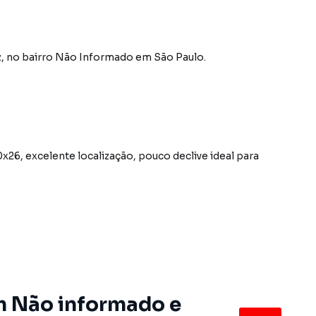
z
,
no bairro Não Informado
em São Paulo
.
0x26, excelente localização, pouco declive ideal para
 anos na região.
zados para assessorar na compra,
ciais e grandes áreas.
m Não informado e