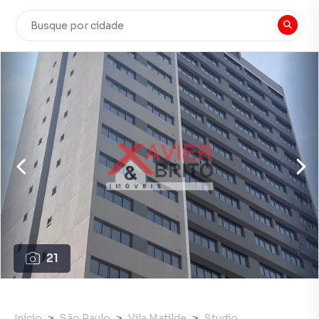
21
Início
São Paulo
Vila Matilde
Studio