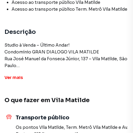
Acesso ao transporte público Vila Matilde
Acesso ao transporte público Term. Metrô Vila Matilde
Descrição
Studio à Venda – Último Andar!
Condomínio GRAN DIALOGO VILA MATILDE
Rua José Manuel da Fonseca Júnior, 137 – Vila Matilde, São
Paulo
Ver
mais
Características do imóvel:
27 m² | 1 quarto
O que fazer em
Vila Matilde
Cozinha e sala integradas
Transporte público
Fogão de indução 2 bocas, depurador e forninho elétrico
Os pontos
Vila Matilde
,
Term. Metrô Vila Matilde
e
Av.