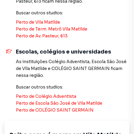
Gabinete, armário aéreo e mesa fixa na cozinha
Pasteur, 613
ficam nessa região.
Buscar outros
studios
:
Suporte para TV, ventilador de teto e cortina blackout
Perto de
Vila Matilde
Banheiro com box, gabinete e espelho
Perto de
Term. Metrô Vila Matilde
Perto de
Av. Pasteur, 613
Chuveiro a gás
Escolas, colégios e universidades
Aceita pet
As instituições
Colégio Adventista
,
Escola São José
de Vila Matilde
e
COLÉGIO SAINT GERMAIN
ficam
Condomínio com:
nessa região.
Portaria 24h
Buscar outros
studios
:
Perto de
Colégio Adventista
Salão de festas e espaço de churrasqueira
Perto de
Escola São José de Vila Matilde
Perto de
COLÉGIO SAINT GERMAIN
Academia e bicicletário
Lavanderia Omo