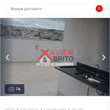
14
Início
São Paulo
Cidade Líder
Studio