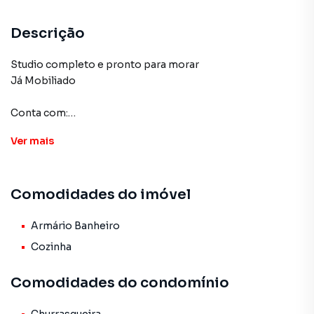
Descrição
Studio completo e pronto para morar
Já Mobiliado
Conta com:
Cama
Ver
mais
Ármarios
Geladeira
Microondas
Comodidades do imóvel
Televisão
Área de churrasqueira do prédio
Armário Banheiro
Cozinha
Studio para Venda em região valorizada do bairro Cidade
Comodidades do condomínio
Líder, em São Paulo. Não encontrou o que procurava ou
deseja mais informações sobre Studio em São Paulo?