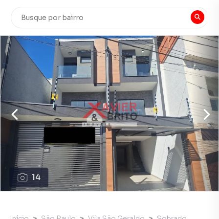
14
Início
São Paulo
Vila São Geraldo
Sobrado