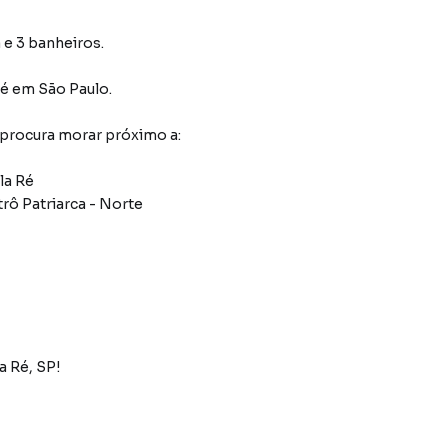
 e 3 banheiros.
Ré
em São Paulo
.
 procura morar próximo a:
la Ré
rô Patriarca - Norte
 Ré, SP!
conforto, segurança e praticidade!