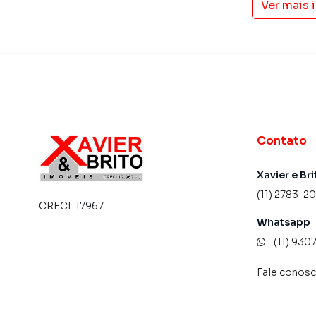
Ver mais
Contato
Xavier e Bri
(11) 2783-2
CRECI:
17967
Whatsapp
(11) 93
Fale conos