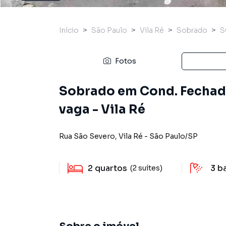
Início
São Paulo
Vila Ré
Sobrado
S
Fotos
Sobrado em Cond. Fechado 
vaga - Vila Ré
Rua São Severo
,
Vila Ré
-
São Paulo
/
SP
2
quartos
3
b
(2 suítes)