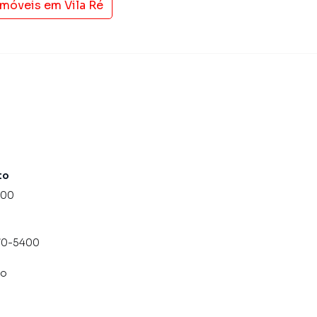
 imóveis em
Vila Ré
to
000
070-5400
co