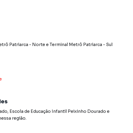
trô Patriarca - Norte
e
Terminal Metrô Patriarca - Sul
e
des
rado
,
Escola de Educação Infantil Peixinho Dourado
e
nessa região.