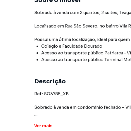
Sobre o imóvel
Sobrado à venda com 2 quartos, 2 suites, 1 vaga
Localizado
em
Rua São Severo
,
no bairro Vila 
Possui uma ótima localização, ideal para quem
Colégio e Faculdade Dourado
Acesso ao transporte público Patriarca - Vi
Acesso ao transporte público Terminal Met
Descrição
Ref.: SO3785_XB
Sobrado à venda em condomínio fechado – Vila
54 m² bem distribuídos, ideal pra quem busca 
Ver
mais