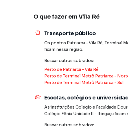
Sala ampla e iluminada
Cozinha funcional 🍽️
O que fazer em
Vila Ré
Lavabo no térreo 🚻
Área de serviço com cobertura retrátil 🧺
2 dormitórios, sendo 2 suítes 🛏️🛁
Transporte público
1 vaga de garagem 🚗
Os pontos
Patriarca - Vila Ré
,
Terminal Me
Rua São Severo, 713 – Vila Ré, São Paulo
ficam nessa região.
Buscar outros
sobrados
:
Localização privilegiada, próximo a:
UNIP EAD – Polo Vila Ré
Perto de
Patriarca - Vila Ré
Colégio Futuro (Objetivo)
Perto de
Terminal Metrô Patriarca - Nort
EMEF Amadeu Amaral
Perto de
Terminal Metrô Patriarca - Sul
Colégio Augusto Silva
Colégio Inovação – Unidade I
Escolas, colégios e universida
Estácio EAD – Vila Ré
As instituições
Colégio e Faculdade Dou
Colégio Fênix Unidade II - Itinguçu
ficam 
Aceita financiamento bancário
Utilize seu FGTS como entrada!
Buscar outros
sobrados
: