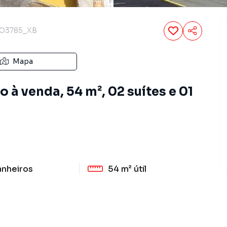
O3785_XB
Mapa
à venda, 54 m², 02 suítes e 01
anheiros
54 m²
útil