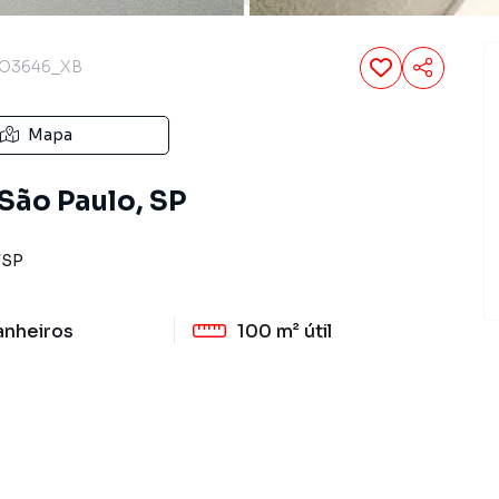
O3646_XB
Mapa
 São Paulo, SP
/
SP
anheiros
100 m²
útil