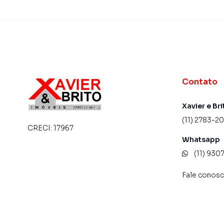
Contato
Xavier e Bri
(11) 2783-2
CRECI:
17967
Whatsapp
(11) 93
Fale conos