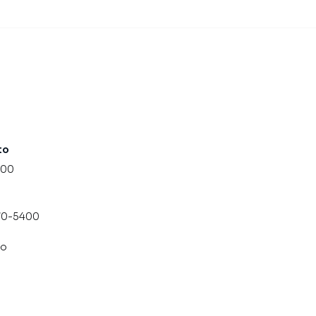
to
000
070-5400
co