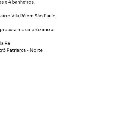
as e 4 banheiros.
airro Vila Ré
em São Paulo
.
 procura morar próximo a:
la Ré
rô Patriarca - Norte
ber a sua história.