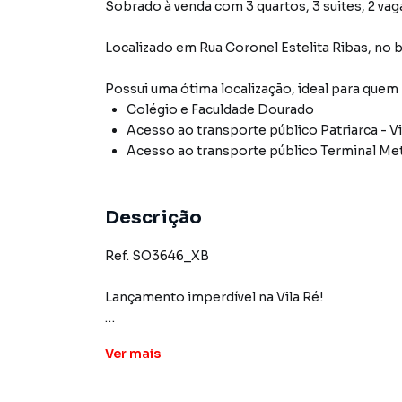
Sobrado à venda com 3 quartos, 3 suites, 2 vag
Localizado
em
Rua Coronel Estelita Ribas
,
no b
Possui uma ótima localização, ideal para quem
Colégio e Faculdade Dourado
Acesso ao transporte público Patriarca - Vi
Acesso ao transporte público Terminal Met
Descrição
Ref. SO3646_XB
Lançamento imperdível na Vila Ré!
Apenas 1,4 km da Estação Patriarca do Metrô
Ver
mais
Sobrados Novos, modernos e prontos para rece