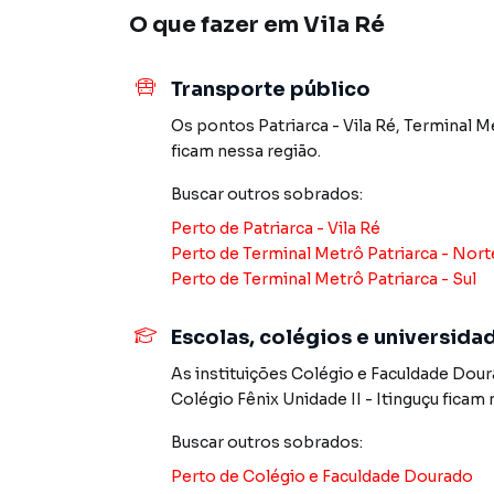
O que fazer em
Vila Ré
Se você procura conforto, sofisticação e local
certo!
⠀
Transporte público
100 m² de puro charme e funcionalidade:
3 dormitórios – todos suítes!
Os pontos
Patriarca - Vila Ré
,
Terminal Me
Sala e cozinha em conceito aberto
ficam nessa região.
Lavabo
Buscar outros
sobrados
:
Quintal privativo com espaço gourmet já mon
2 vagas de garagem
Perto de
Patriarca - Vila Ré
Acabamento impecável, feito para impression
Perto de
Terminal Metrô Patriarca - Nort
⠀
Perto de
Terminal Metrô Patriarca - Sul
Espaço ideal para viver bem, reunir a família e
⠀
Escolas, colégios e universida
Unidades a partir de R$ 685 mil
As instituições
Colégio e Faculdade Dou
Agende uma visita e venha se surpreender!
Colégio Fênix Unidade II - Itinguçu
ficam 
Buscar outros
sobrados
:
Sobrado para Venda em região valorizada do ba
Perto de
Colégio e Faculdade Dourado
procurava ou deseja mais informações sobre