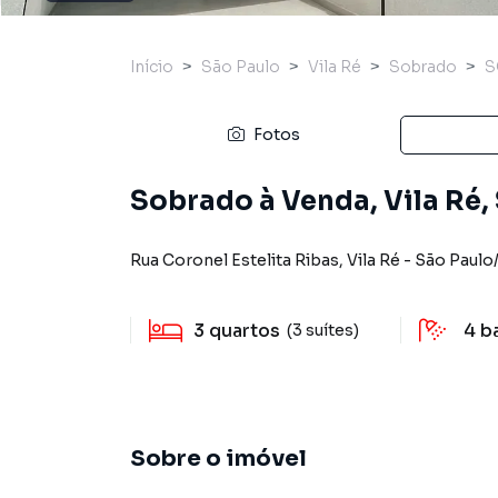
Início
São Paulo
Vila Ré
Sobrado
S
Fotos
Sobrado à Venda, Vila Ré,
Rua Coronel Estelita Ribas
,
Vila Ré
-
São Paulo
3
quartos
4
b
(3 suítes)
Sobre o imóvel