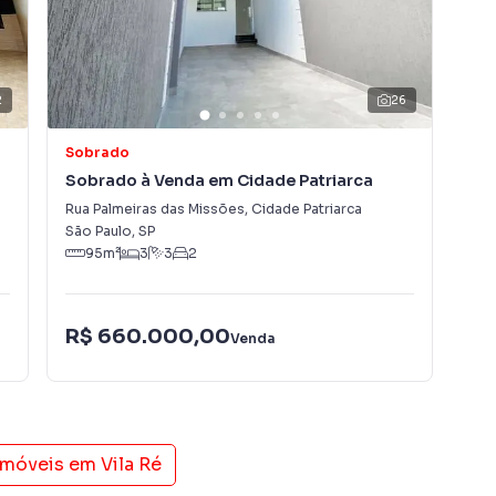
óvel mais rápido. Contamos também com um time de
entral de atendimento preparada para atender
2
26
Sobrado
So
Sobrado à Venda em Cidade Patriarca
Sob
Rua Palmeiras das Missões
,
Cidade Patriarca
Rua
São Paulo
,
SP
São
95
m²
3
3
2
R$ 660.000,00
R$
Venda
 imóveis em
Vila Ré