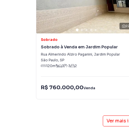
uma maior chance de vender ou alugar seu im
programadores, corretores treinados e uma c
proprietários e inquilinos.
2
Sobrado
Sobrado à Venda em Jardim Popular
Rua Almerindo Alziro Paganini
,
Jardim Popular
São Paulo
,
SP
120
m²
3
3
2
R$ 760.000,00
Venda
Ver mais