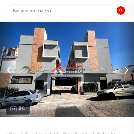
24
Início
São Paulo
Vila Nova Savoia
Sobrado