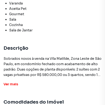
Varanda
Aceita Pet
Gourmet
Sala
Cozinha
Sala de Jantar
Descrição
Sobrados novos à venda na Vila Matilde, Zona Leste de São
Paulo, em condomínio fechado com acabamento de alto
padrão. Duas opções de planta disponíveis: 2 suítes com 2
vagas privativas por R$ 580.000,00 ou 3 quartos, sendo 1
suíte, com 2 vagas privativas por R$ 720.000,00. Aceita
Ver
mais
financiamento bancário e FGTS. REF. SO0035.
O sobrado tem acesso direto da garagem ao imóvel, com 2
Comodidades do imóvel
vagas privativas cobertas. Os ambientes internos contam