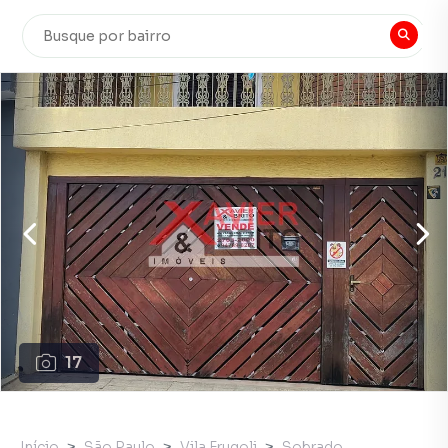
17
Início
São Paulo
Vila Frugoli
Sobrado