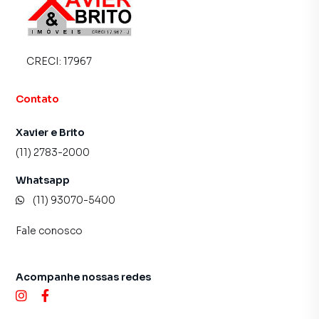
imóvel mais rápido. Contamos também com um time de
programadores, corretores treinados e uma central de
atendimento preparada para atender proprietários e
inquilinos.
CRECI:
17967
Contato
Xavier e Brito
(11) 2783-2000
Whatsapp
(11) 93070-5400
Fale conosco
Acompanhe nossas redes