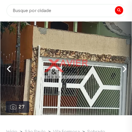
27
Início
São Paulo
Vila Formosa
Sobrado