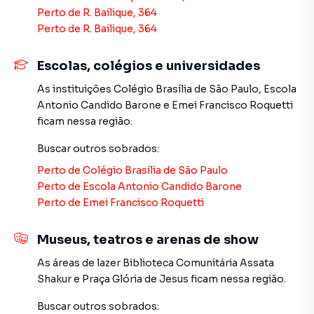
empreendimentos em construção ou lançamentos na
Perto de
R. Bailique, 364
planta em Vila Formosa e em outras regiões de São Paulo.
Perto de
R. Bailique, 364
Aqui você encontra milhares de ofertas para encontrar o
imóvel que mais combina com seu estilo de vida.
Escolas, colégios e universidades
As instituições
Colégio Brasília de São Paulo
,
Escola
Negocie seu imóvel de forma totalmente online, com
Antonio Candido Barone
e
Emei Francisco Roquetti
segurança e tranquilidade. Na Imobiliária Xavier e Brito
ficam nessa região.
você consegue comprar ou alugar um imóvel em São Paulo
mesmo não estando na cidade e com a praticidade de
Buscar outros
sobrados
:
fazer tudo online, direto do seu computador ou
Perto de
Colégio Brasília de São Paulo
smartphone. Nós criamos soluções inovadoras para
Perto de
Escola Antonio Candido Barone
simplificar a relação de proprietários, inquilinos e
Perto de
Emei Francisco Roquetti
compradores com o mercado imobiliário.
Anuncie seu imóvel! É fácil, rápido e gratuito! A Imobiliária
Museus, teatros e arenas de show
Xavier e Brito é uma imobiliária digital com imóveis em
As áreas de lazer
Biblioteca Comunitária Assata
diversas cidades do Brasil, incluindo São Paulo.
Shakur
e
Praça Glória de Jesus
ficam nessa região.
Na Imobiliária Xavier e Brito você consegue vender ou
Buscar outros
sobrados
: