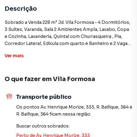
Descrição
Sobrado a Venda 228 m² Jd. Vila Formosa - 4 Dormitórios,
3 Suítes, Varanda, Sala 2 Ambientes Ampla, Lavabo, Copa
e Cozinha, Lavanderia, Quintal com Churrasqueira , Pia,
Corredor Lateral, Edícula com quarto e Banheiro e 2 Vagas
de Garagem Paralelas com Portão Automático.
Ver
mais
Aceita Financiamento. Ótima Localização.
O que fazer em
Vila Formosa
Sobrado para Venda em região valorizada do bairro Vila
Formosa, em São Paulo. Não encontrou o que procurava
ou deseja mais informações sobre Sobrado em São
Transporte público
Paulo? Entre em contato com nossa equipe pelo telefone
(11) 2783-2000.
Os pontos
Av. Henrique Morize, 333
,
R. Bailique, 364
e
R. Bailique, 364
ficam nessa região.
A Imobiliária Xavier e Brito tem mais opções de
Buscar outros
sobrados
:
apartamentos, casas residenciais e comerciais, sobrados,
terrenos, lojas e barracões para venda ou locação, além de
Perto de
Av. Henrique Morize, 333