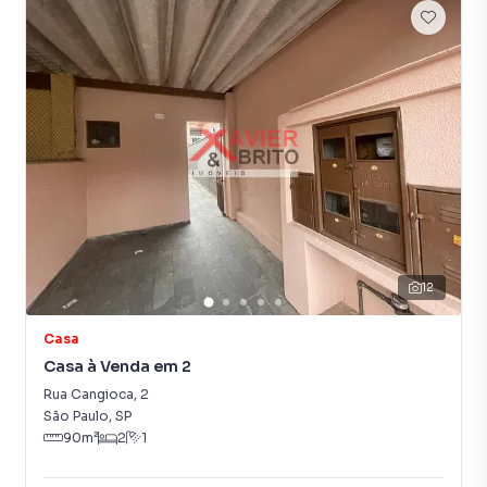
12
Casa
Casa à Venda em 2
Rua Cangioca
,
2
São Paulo
,
SP
90
m²
2
1