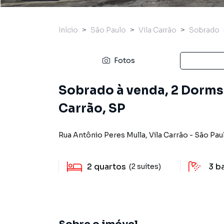
Início
São Paulo
Vila Carrão
Sobrado
Fotos
Sobrado à venda, 2 Dorms.,
Carrão, SP
Rua Antônio Peres Mulla
,
Vila Carrão
-
São Pau
2
quartos
3
b
(2 suítes)