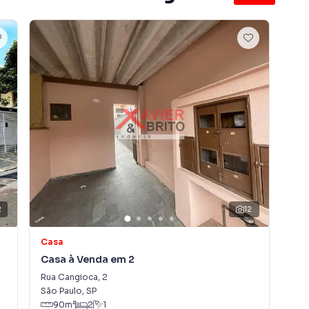
 Imobiliária Xavier e Brito é uma imobiliária digital com
do São Paulo.
ender ou alugar seu imóvel muito mais rápido do que em
amos diversos imóveis em São Paulo, especialmente em
 marketing digital focada em produzir campanhas
ito o número de contatos interessados e tendo como
 alugar seu imóvel mais rápido. Contamos também com
dos e uma central de atendimento preparada para
2
12
Casa
So
Casa à Venda em 2
So
Rua Cangioca
,
2
Rua
São Paulo
,
SP
São
90
m²
2
1