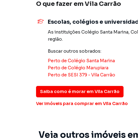
O que fazer em
Vila Carrão
Porcelanato sala, cozinha e lavado - Piso cerâm
Interfone - Cerca elétrica com central - Não 
Não aceito permuta - Documentação Ok para 
Escolas, colégios e universida
As instituições
Colégio Santa Marina
,
Col
Sobrado para Venda em região valorizada do ba
região.
procurava ou deseja mais informações sobre
Buscar outros
sobrados
:
equipe pelo telefone (11) 2783-2000.
Perto de
Colégio Santa Marina
A Imobiliária Xavier e Brito tem mais opções d
Perto de
Colégio Marupiara
sobrados, terrenos, lojas e barracões para 
Perto de
SESI 379 - Vila Carrão
construção ou lançamentos na planta em Vila C
encontra milhares de ofertas para encontrar o
Saiba como é morar em
Vila Carrão
Negocie seu imóvel de forma totalmente online
Ver imóveis
para comprar em Vila Carrão
Brito você consegue comprar ou alugar um im
a praticidade de fazer tudo online, direto d
inovadoras para simplificar a relação de prop
imobiliário.
Veja outros imóveis em