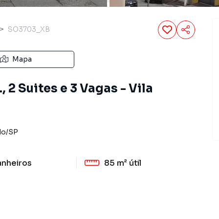
SO3703_XB
Mapa
 2 Suites e 3 Vagas - Vila
lo
/
SP
anheiros
85 m²
útil