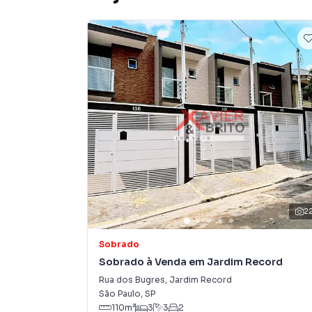
Anuncie seu imóvel! É fácil, rápido e gratuito! A
imóveis em diversas cidades do Brasil, incluin
Na Imobiliária Xavier e Brito você consegue v
imobiliárias tradicionais. Já vendemos e loc
Vila Carrão. Isso porque temos uma equipe de
específicas para São Paulo, o que aumenta mu
consequência uma maior chance de vender ou
um time de programadores, corretores treina
atender proprietários e inquilinos.
2
Sobrado
Sobrado à Venda em Jardim Record
Rua dos Bugres
,
Jardim Record
São Paulo
,
SP
110
m²
3
3
2