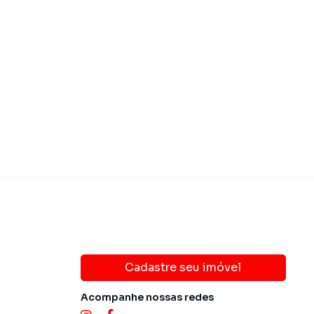
 790.000,00
R$ 680.00
Venda
Cadastre seu imóvel
Acompanhe nossas redes