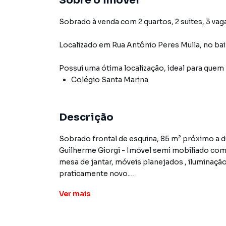
Sobre o imóvel
Sobrado à venda com 2 quartos, 2 suites, 3 vag
Localizado
em
Rua Antônio Peres Mulla
,
no bai
Possui uma ótima localização, ideal para quem
Colégio Santa Marina
Descrição
Sobrado frontal de esquina, 85 m² próximo a d
Guilherme Giorgi - Imóvel semi mobiliado com Cooktop, coifa, forno elétrico, sofá da sala Tok Stok,
mesa de jantar, móveis planejados , iluminação
praticamente novo.
Características do imóvel:
Ver
mais
2 suítes e 1 lavado, 3 WC no total - Sacada
3 vagas de garagem, duas cobertas e uma des
Churrasqueira de tijolinho