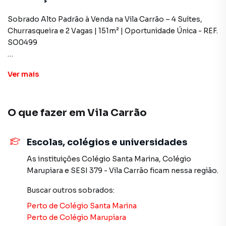
Sobrado Alto Padrão à Venda na Vila Carrão – 4 Suítes,
Churrasqueira e 2 Vagas | 151m² | Oportunidade Única - REF.
SO0499
Oportunidade rara para quem busca um imóvel de alto
Ver
mais
padrão em uma das localizações mais valorizadas da Zona
Leste. Este sobrado na Vila Carrão impressiona pelo
acabamento impecável, pela amplitude dos ambientes e
O que fazer em
Vila Carrão
pelo potencial de personalização que ainda oferece. Com
151m² de área construída em um terreno de 108m², o
imóvel aproveita cada metro com inteligência. São 4 suítes
Escolas, colégios e universidades
amplas, sendo 1 com sacada, garantindo privacidade e
conforto para toda a família. A sala espaçosa é ideal para
As instituições
Colégio Santa Marina
,
Colégio
momentos de convívio e recepções, enquanto a cozinha
Marupiara
e
SESI 379 - Vila Carrão
ficam nessa região.
funcional entrega praticidade no dia a dia. São 2 vagas de
Buscar outros
sobrados
:
garagem para atender a demanda do casal ou da família.No
térreo, a churrasqueira já está pronta para aquele
Perto de
Colégio Santa Marina
churrasco de fim de semana.E o terceiro andar vem
Perto de
Colégio Marupiara