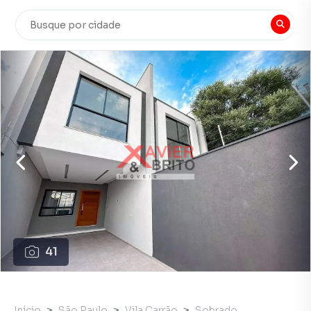
41
Início
São Paulo
Vila Carrão
Sobrado