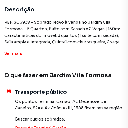
Descrição
REF. SO3938 - Sobrado Novo à Venda no Jardim Vila
Formosa – 3 Quartos, Suíte com Sacada e 2 Vagas | 130m²,
Características do imóvel: 3 quartos (1 suíte com sacada),
Sala ampla e integrada, Quintal com churrasqueira, 2 vagas
de garagem, 130m² de área construída, Imóvel novo,
Ver
mais
pronto para morar
Excelente oportunidade para quem busca espaço,
O que fazer em
Jardim Vila Formosa
conforto e localização privilegiada na Zona Leste de São
Paulo. Sobrados novos no Jardim Vila Formosa, prontos
para morar, com acabamento de qualidade e projeto
Transporte público
inteligente que valoriza cada ambiente.
Os pontos
Terminal Carrão
,
Av. Dezenove De
O imóvel conta com 130m² de área construída, distribuídos
Janeiro, 824
e
Av. João XxIII, 1386
ficam nessa região.
em ambientes amplos e bem planejados. A sala é
Buscar outros
sobrados
:
espaçosa e integrada, ideal para reunir a família e receber
amigos com total conforto. São 3 dormitórios, sendo 1