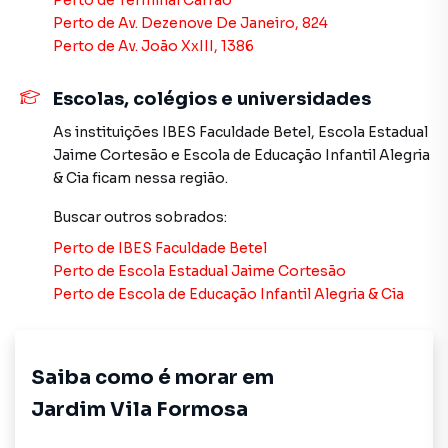
Perto de
Terminal Carrão
suíte com sacada, perfeita para momentos de descanso e
Perto de
Av. Dezenove De Janeiro, 824
privacidade.
Perto de
Av. João XxIII, 1386
O grande diferencial é o quintal nos fundos com
Escolas, colégios e universidades
churrasqueira, um espaço cada vez mais raro em imóveis
As instituições
IBES Faculdade Betel
,
Escola Estadual
novos, perfeito para quem gosta de receber em casa e
Jaime Cortesão
e
Escola de Educação Infantil Alegria
aproveitar momentos ao ar livre. O imóvel ainda oferece 2
& Cia
ficam nessa região.
vagas de garagem, atendendo com folga a necessidade da
família.
Buscar outros
sobrados
:
Perto de
IBES Faculdade Betel
A localização é estratégica: o Jardim Vila Formosa está
Perto de
Escola Estadual Jaime Cortesão
próximo a todo tipo de comércio, supermercados,
Perto de
Escola de Educação Infantil Alegria & Cia
escolas, farmácias, padarias e com fácil acesso às
principais vias da região, facilitando o deslocamento para
qualquer ponto da cidade.
Saiba como é morar em
Valor: R$ 790.000,00
Jardim Vila Formosa
Condições: Aceita financiamento bancário, utilização de
FGTS e estuda propostas de permuta.