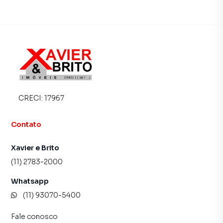
Xavier e Brito é uma imobiliária digital com imóveis em
diversas cidades do Brasil, incluindo São Paulo.
Na Imobiliária Xavier e Brito você consegue vender ou
alugar seu imóvel muito mais rápido do que em imobiliárias
tradicionais. Já vendemos e locamos diversos imóveis em
São Paulo, especialmente em Jardim Vila Formosa. Isso
porque temos uma equipe de marketing digital focada em
produzir campanhas específicas para São Paulo, o que
CRECI:
17967
aumenta muito o número de contatos interessados e
tendo como consequência uma maior chance de vender ou
Contato
alugar seu imóvel mais rápido. Contamos também com um
time de programadores, corretores treinados e uma
Xavier e Brito
central de atendimento preparada para atender
(11) 2783-2000
proprietários e inquilinos.
Whatsapp
(11) 93070-5400
Fale conosco