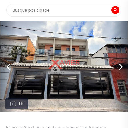
18
Início
São Paulo
Jardim Maringá
Sobrado