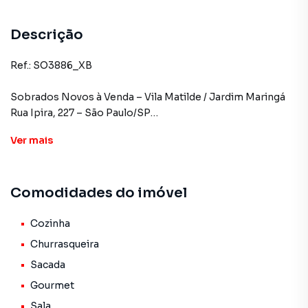
Descrição
Ref.: SO3886_XB
Sobrados Novos à Venda – Vila Matilde / Jardim Maringá
Rua Ipira, 227 – São Paulo/SP
Ver
mais
Sobrados com 117 m² de área construída, projetados para
oferecer conforto e praticidade:
Comodidades do imóvel
2 quartos, sendo 2 suítes
Sala ampla com excelente iluminação natural
Cozinha
Churrasqueira
Lavabo
Sacada
Gourmet
Cozinha espaçosa
Sala