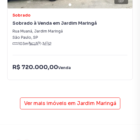
1
2783-2000.
A Imobiliária Xavier e Brito tem mais opções de
Sobrado
apartamentos, casas residenciais e comerciais, sobrados,
Sobrado à Venda em Jardim Maringá
terrenos, lojas e barracões para venda ou locação, além de
Rua Muaná
,
Jardim Maringá
empreendimentos em construção ou lançamentos na
São Paulo
,
SP
103
m²
3
3
2
planta em Jardim Maringá e em outras regiões de São
Paulo. Aqui você encontra milhares de ofertas para
encontrar o imóvel que mais combina com seu estilo de
vida.
R$ 720.000,00
Venda
Negocie seu imóvel de forma totalmente online, com
segurança e tranquilidade. Na Imobiliária Xavier e Brito
você consegue comprar ou alugar um imóvel em São Paulo
mesmo não estando na cidade e com a praticidade de
Ver mais imóveis em
Jardim Maringá
fazer tudo online, direto do seu computador ou
smartphone. Nós criamos soluções inovadoras para
simplificar a relação de proprietários, inquilinos e
compradores com o mercado imobiliário.