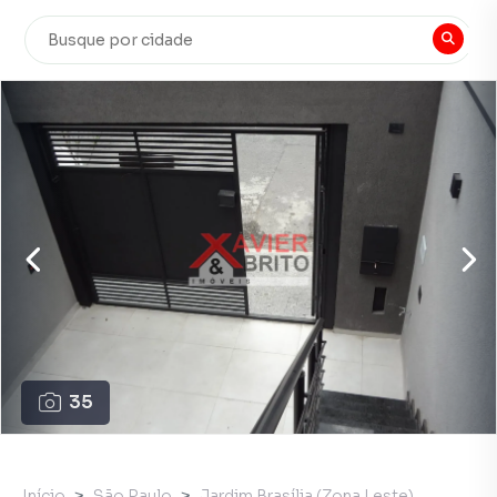
35
Início
São Paulo
Jardim Brasília (Zona Leste)