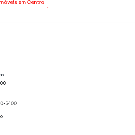
imóveis em
Centro
ender ou alugar seu imóvel muito mais rápido do que em
amos diversos imóveis em São Paulo, especialmente em
keting digital focada em produzir campanhas
ito o número de contatos interessados e tendo como
 alugar seu imóvel mais rápido. Contamos também com
dos e uma central de atendimento preparada para
to
000
070-5400
co