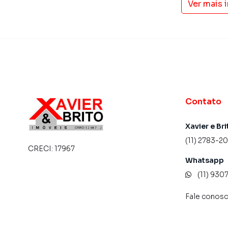
Ver mais 
Na Imobiliária Xavier e Brito você consegue v
imobiliárias tradicionais. Já vendemos e loc
Centro. Isso porque temos uma equipe de mar
específicas para São Paulo, o que aumenta mu
consequência uma maior chance de vender ou
um time de programadores, corretores treina
atender proprietários e inquilinos.
Contato
Xavier e Bri
(11) 2783-2
CRECI:
17967
Whatsapp
(11) 93
Fale conos