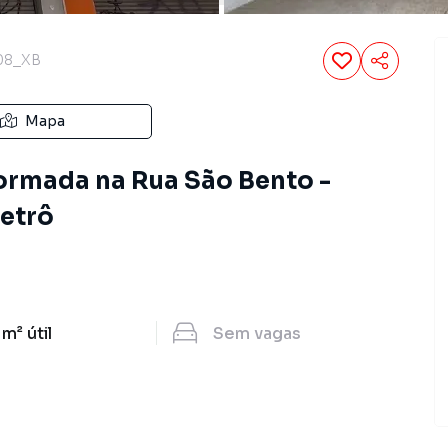
08_XB
Mapa
ormada na Rua São Bento -
etrô
 m²
útil
Sem
vagas