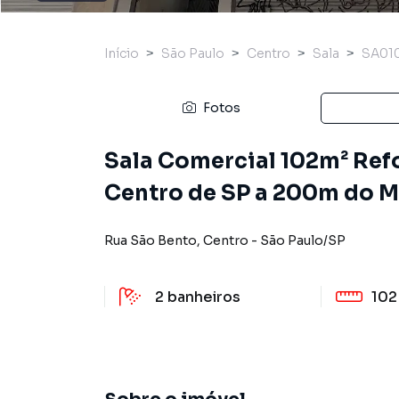
Início
São Paulo
Centro
Sala
SA01
Fotos
Sala Comercial 102m² Ref
Centro de SP a 200m do M
Rua São Bento
,
Centro
-
São Paulo
/
SP
2
banheiros
102