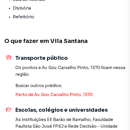
França), com fácil acesso ao transporte coletivo e às
Divisória
principais vias da região
Refeitório
Preço: R$ 17.880.000,00
Documentação: OK
O que fazer em
Vila Santana
Diferenciais
-Planta flexível para múltiplos layouts (open space, salas,
auditórios)
Transporte público
-Potencial para uso institucional ou corporativo
Os pontos
e
Av. Gov. Carvalho Pinto, 1370
ficam nessa
-Região com ampla oferta de serviços e mão de obra
região.
Agende sua visita: fale conosco e agende já sua visita.
Buscar outros
prédios
:
Perto de
Av. Gov. Carvalho Pinto, 1370
Prédio para Venda em região valorizada do bairro Vila
Escolas, colégios e universidades
Santana, em São Paulo. Não encontrou o que procurava ou
deseja mais informações sobre Prédio em São Paulo?
As instituições
EE Barão de Ramalho
,
Faculdade
Entre em contato com nossa equipe pelo telefone (11)
Paulista São José FPSJ
e
Rede Decisão - Unidade