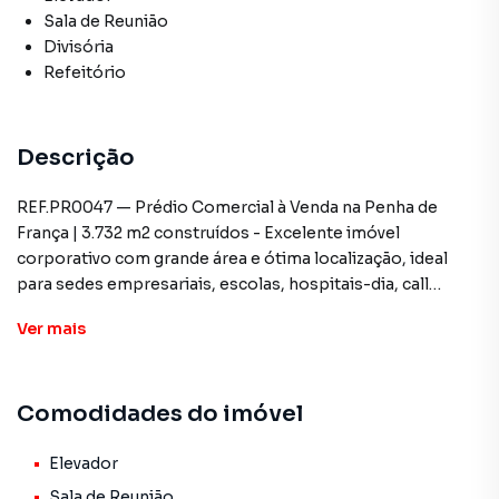
Sala de Reunião
Divisória
Refeitório
Descrição
REF.PR0047 — Prédio Comercial à Venda na Penha de
França | 3.732 m2 construídos - Excelente imóvel
corporativo com grande área e ótima localização, ideal
para sedes empresariais, escolas, hospitais-dia, call
centers, centros logísticos urbanos ou igrejas.
Ver
mais
Características do imóvel
-Terreno: 3.304 m²
Comodidades do imóvel
-Área construída: 3.732 m²
-Estacionamento: vagas no local
-Estado de conservação: excelente
Elevador
-Localização: próximo ao Parque Tiquatira (Penha de
Sala de Reunião