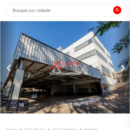
18
Início
São Paulo
Vila Santana
Prédio