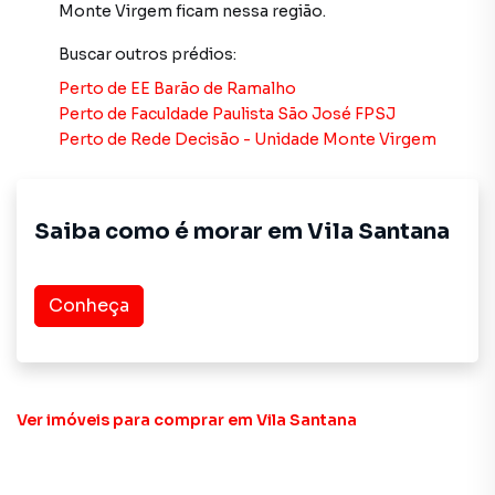
2783-2000.
Monte Virgem
ficam nessa região.
A Imobiliária Xavier e Brito tem mais opções de
Buscar outros
prédios
:
apartamentos, casas residenciais e comerciais, sobrados,
Perto de
EE Barão de Ramalho
terrenos, lojas e barracões para venda ou locação, além de
Perto de
Faculdade Paulista São José FPSJ
empreendimentos em construção ou lançamentos na
Perto de
Rede Decisão - Unidade Monte Virgem
planta em Vila Santana e em outras regiões de São Paulo.
Aqui você encontra milhares de ofertas para encontrar o
imóvel que mais combina com seu estilo de vida.
Saiba como é morar em
Vila Santana
Negocie seu imóvel de forma totalmente online, com
segurança e tranquilidade. Na Imobiliária Xavier e Brito
Conheça
você consegue comprar ou alugar um imóvel em São Paulo
mesmo não estando na cidade e com a praticidade de
fazer tudo online, direto do seu computador ou
smartphone. Nós criamos soluções inovadoras para
simplificar a relação de proprietários, inquilinos e
Ver imóveis
para comprar em Vila Santana
compradores com o mercado imobiliário.
Anuncie seu imóvel! É fácil, rápido e gratuito! A Imobiliária