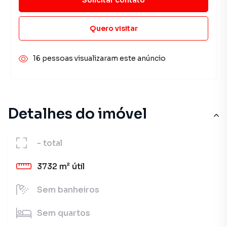
Quero visitar
16 pessoas visualizaram este anúncio
Detalhes do imóvel
-
total
3732 m²
útil
Sem
banheiros
Sem
quartos