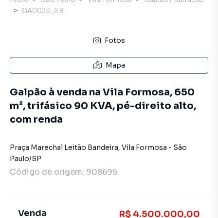
GA0023_XB
Fotos
Mapa
Galpão à venda na Vila Formosa, 650
m², trifásico 90 KVA, pé-direito alto,
com renda
Praça Marechal Leitão Bandeira
,
Vila Formosa
-
São
Paulo
/
SP
Código de origem:
908695
Venda
R$ 4.500.000,00