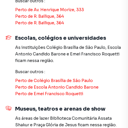
Buscar outros
:
R$ 4.500.000,00 — Estuda permutas
Perto de
Av. Henrique Morize, 333
Atualmente alugado por R$ 13.000,00/mês — excelente
Perto de
R. Bailique, 364
oportunidade com renda imediata.
Perto de
R. Bailique, 364
Agende já sua visita!
Escolas, colégios e universidades
As instituições
Colégio Brasília de São Paulo
,
Escola
Antonio Candido Barone
e
Emei Francisco Roquetti
Galpão / Barracão para Venda em região valorizada do
ficam nessa região.
bairro Vila Formosa, em São Paulo. Não encontrou o que
procurava ou deseja mais informações sobre Galpão /
Buscar outros
:
Barracão em São Paulo? Entre em contato com nossa
Perto de
Colégio Brasília de São Paulo
equipe pelo telefone (11) 2783-2000.
Perto de
Escola Antonio Candido Barone
Perto de
Emei Francisco Roquetti
A Imobiliária Xavier e Brito tem mais opções de
apartamentos, casas residenciais e comerciais, sobrados,
terrenos, lojas e barracões para venda ou locação, além de
Museus, teatros e arenas de show
empreendimentos em construção ou lançamentos na
As áreas de lazer
Biblioteca Comunitária Assata
planta em Vila Formosa e em outras regiões de São Paulo.
Shakur
e
Praça Glória de Jesus
ficam nessa região.
Aqui você encontra milhares de ofertas para encontrar o