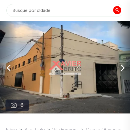
6
Início
São Paulo
Vila Formosa
Galpão / Barracão