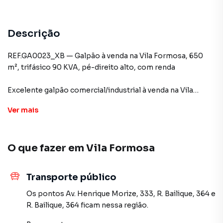
Descrição
REF.GA0023_XB — Galpão à venda na Vila Formosa, 650
m², trifásico 90 KVA, pé-direito alto, com renda
Excelente galpão comercial/industrial à venda na Vila
Formosa, com 650 m² de área construída, estrutura
Ver
mais
moderna e pronta para uso. Conta com mezanino,
escritório, vestiários, pé-direito de 7 metros e energia
trifásica de 90 KVA, ideal para indústrias, depósitos e
O que fazer em
Vila Formosa
centros logísticos.
-Área construída: 650 m²
-Pé-direito: 7 metros
Transporte público
-Energia trifásica: 90 KVA
-Mezanino e escritórios
Os pontos
Av. Henrique Morize, 333
,
R. Bailique, 364
e
-Vestiários completos
R. Bailique, 364
ficam nessa região.
-IPTU: R$ 4.100,00/mês