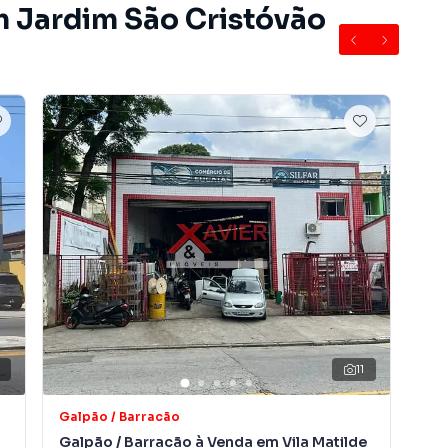
m Jardim São Cristóvão
imento e imóvel pronto para uso comercial.
zada do bairro Jardim São Cristóvão, em São Paulo. Não
ormações sobre Galpão / Barracão em São Paulo? Entre
1) 2783-2000.
e apartamentos, casas residenciais e comerciais,
venda ou locação, além de empreendimentos em
m São Cristóvão e em outras regiões de São Paulo. Aqui
rar o imóvel que mais combina com seu estilo de vida.
11
, com segurança e tranquilidade. Na Imobiliária Xavier e
óvel em São Paulo mesmo não estando na cidade e com
Galpão / Barracão
Gal
o seu computador ou smartphone. Nós criamos soluções
Galpão / Barracão à Venda em Vila Matilde
Gal