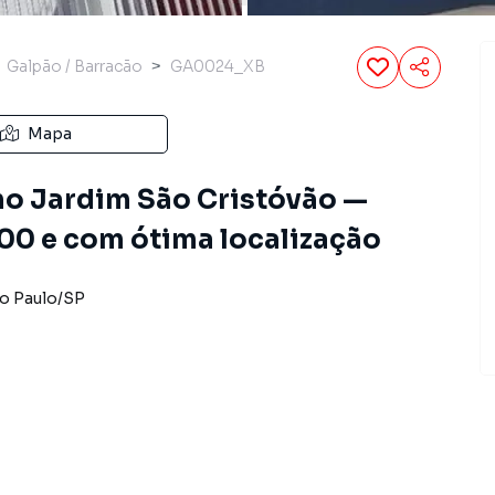
Galpão / Barracão
GA0024_XB
Mapa
 no Jardim São Cristóvão —
00 e com ótima localização
o Paulo
/
SP