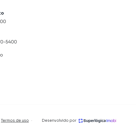
to
000
070-5400
co
Termos de uso
·
Desenvolvido por