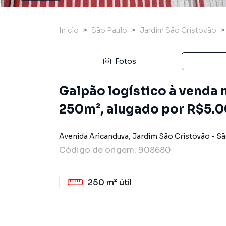
Início
São Paulo
Jardim São Cristóvão
Fotos
Galpão logístico à venda
250m², alugado por R$5.0
Avenida Aricanduva
,
Jardim São Cristóvão
-
Sã
Código de origem:
908680
250 m²
útil