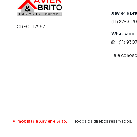
Xavier e Bri
(11) 2783-2
CRECI:
17967
Whatsapp
(11) 93
Fale conos
©
Imobiliária Xavier e Brito
.
Todos os direitos reservados.
·