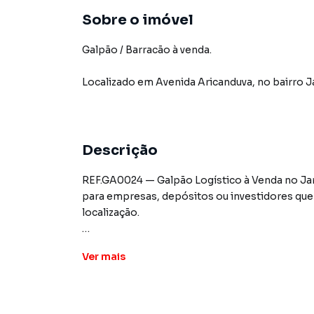
Sobre o imóvel
Galpão / Barracão à venda.
Localizado
em
Avenida Aricanduva
,
no bairro 
Descrição
REF.GA0024 — Galpão Logístico à Venda no Jard
para empresas, depósitos ou investidores que
localização.
Características do imóvel:
Ver
mais
-Área construída: 250m²
-Terreno: 10m de frente x 26m de fundo
-Estrutura funcional e bem distribuída
-Atualmente alugado por R$5.000,00