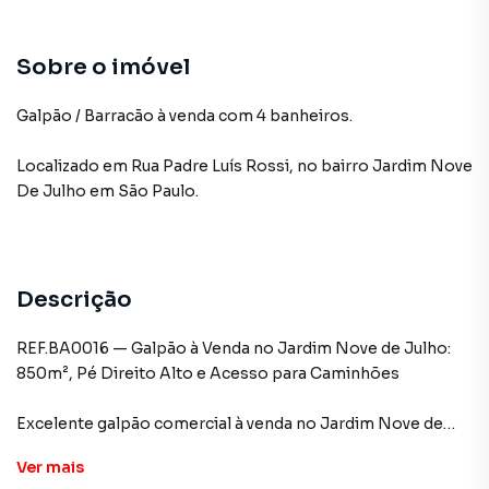
Sobre o imóvel
Galpão / Barracão à venda com 4 banheiros.
Localizado
em
Rua Padre Luís Rossi
,
no bairro Jardim Nove
De Julho
em São Paulo
.
Descrição
REF.BA0016 — Galpão à Venda no Jardim Nove de Julho:
850m², Pé Direito Alto e Acesso para Caminhões
Excelente galpão comercial à venda no Jardim Nove de
Julho, com 850m² de área construída, ideal para indústrias,
Ver
mais
centros de distribuição, logística ou armazenagem.