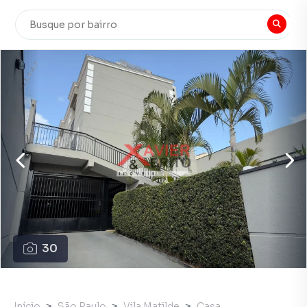
30
Início
São Paulo
Vila Matilde
Casa