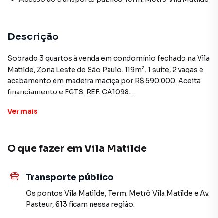
Descrição
Sobrado 3 quartos à venda em condomínio fechado na Vila
Matilde, Zona Leste de São Paulo. 119m², 1 suíte, 2 vagas e
acabamento em madeira maciça por R$ 590.000. Aceita
financiamento e FGTS. REF. CA1098.
Ver
mais
O imóvel tem 119m² distribuídos em 3 quartos (sendo 1
suíte), banheiro social e lavabo, sala de estar, sala de jantar
separada e um lounge hall, ambiente versátil que funciona
O que fazer em
Vila Matilde
como home office, leitura ou espaço de convivência
adicional. A cozinha e a área de serviço contam com
cobertura Zetaflex automática, garantindo proteção da
Transporte público
área externa com iluminação natural.
Os pontos
Vila Matilde
,
Term. Metrô Vila Matilde
e
Av.
O acabamento é o ponto alto deste sobrado em Vila
Pasteur, 613
ficam nessa região.
Matilde: escadas em granito, assoalho e portas internas