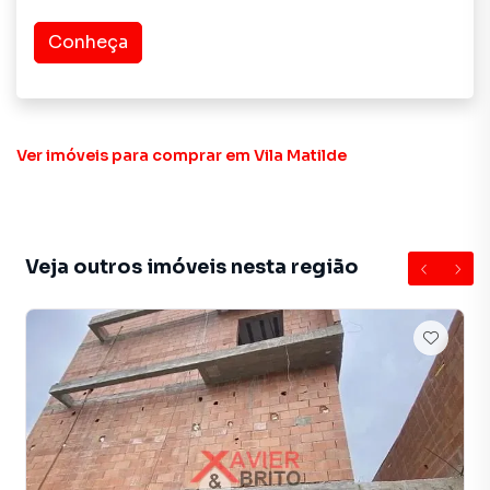
mercado.
Conheça
Se você procura sobrado 3 quartos em condomínio
fechado na Zona Leste, com segurança, acabamento de
qualidade e localização próxima ao metrô, agende sua
visita.
Ver imóveis
para comprar em Vila Matilde
REF. CA1098 — Xavier e Brito Imóveis.
Casa para Venda em região valorizada do bairro Vila
Veja outros imóveis nesta região
Matilde, em São Paulo. Não encontrou o que procurava ou
deseja mais informações sobre Casa em São Paulo? Entre
em contato com nossa equipe pelo telefone (11) 2783-
2000.
A Imobiliária Xavier e Brito tem mais opções de
apartamentos, casas residenciais e comerciais, sobrados,
terrenos, lojas e barracões para venda ou locação, além de
empreendimentos em construção ou lançamentos na