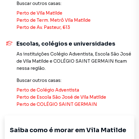
Buscar outros
casas
:
em madeira maciça, banheiros modernos com louças e
metais atuais e pintura nova em todos os ambientes. O
Perto de
Vila Matilde
imóvel já está com estrutura pronta para aquecimento a
Perto de
Term. Metrô Vila Matilde
gás e instalação de ar-condicionado em todos os
Perto de
Av. Pasteur, 613
cômodos, sem necessidade de quebra-quebra após a
mudança.
Escolas, colégios e universidades
As instituições
Colégio Adventista
,
Escola São José
São 2 vagas de garagem amplas, com armário para
de Vila Matilde
e
COLÉGIO SAINT GERMAIN
ficam
utensílios incluso. O condomínio fechado é o grande
nessa região.
diferencial: apenas 7 casas, sistema de câmeras de
segurança, duplo portão de garagem e ambiente
Buscar outros
casas
:
silencioso, familiar e muito bem cuidado, perfil ideal para
Perto de
Colégio Adventista
famílias que querem a privacidade de um sobrado individual
Perto de
Escola São José de Vila Matilde
com a segurança e a convivência de um condomínio.
Perto de
COLÉGIO SAINT GERMAIN
Condições comerciais: R$ 590.000,00, aceita
financiamento bancário (Caixa, Santander, Itaú, Bradesco)
e uso de FGTS como entrada. Estuda permutas de menor
Saiba como é morar em
Vila Matilde
valor como parte do pagamento, mediante avaliação de