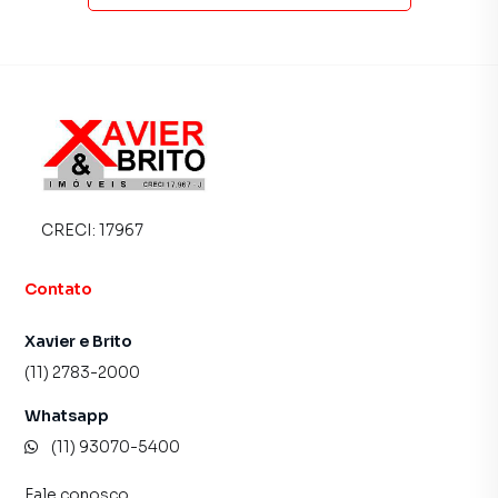
tradicionais. Já vendemos e locamos diversos imóveis em
São Paulo, especialmente em Vila Matilde. Isso porque
temos uma equipe de marketing digital focada em produzir
campanhas específicas para São Paulo, o que aumenta
muito o número de contatos interessados e tendo como
consequência uma maior chance de vender ou alugar seu
imóvel mais rápido. Contamos também com um time de
programadores, corretores treinados e uma central de
atendimento preparada para atender proprietários e
CRECI:
17967
inquilinos.
Contato
Xavier e Brito
(11) 2783-2000
Whatsapp
(11) 93070-5400
Fale conosco