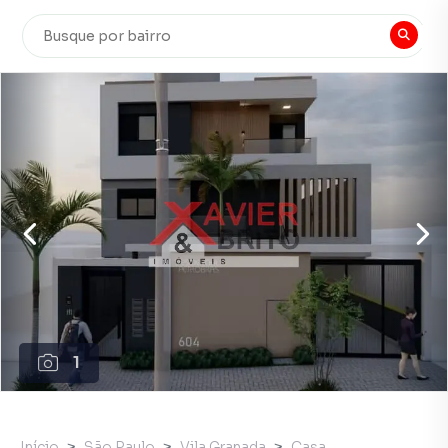
1
Início
São Paulo
Vila Granada
Casa