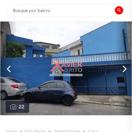
22
Início
São Paulo
Jardim Eliane
Casa