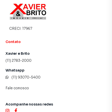
consequência uma maior chance de vender ou alugar seu
imóvel mais rápido. Contamos também com um time de
programadores, corretores treinados e uma central de
atendimento preparada para atender proprietários e
inquilinos.
CRECI:
17967
Contato
Xavier e Brito
(11) 2783-2000
Whatsapp
(11) 93070-5400
Fale conosco
Acompanhe nossas redes