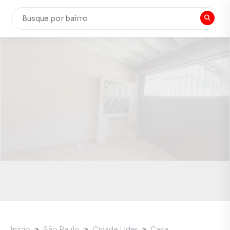
Início
São Paulo
Cidade Líder
Casa