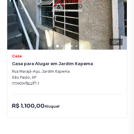
17
Casa
Casa para Alugar em Jardim Itapema
Rua Marajá-Açu
,
Jardim Itapema
São Paulo
,
SP
40
m²
1
1
R$ 1.100,00
Aluguel