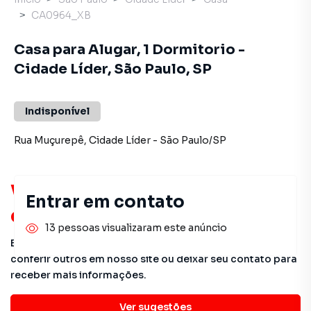
CA0964_XB
Casa para Alugar, 1 Dormitorio -
Cidade Líder, São Paulo, SP
Indisponível
Rua Muçurepê
,
Cidade Líder
-
São Paulo
/
SP
Você pode encontrar novas
Entrar em contato
oportunidades!
13 pessoas visualizaram este anúncio
Este imóvel não está mais disponível, mas você pode
conferir outros em nosso site ou deixar seu contato para
receber mais informações.
Detalhes do imóvel
Ver sugestões