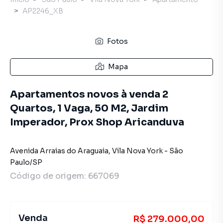
AP2246_XB
Fotos
Mapa
Apartamentos novos à venda 2
Quartos, 1 Vaga, 50 M2, Jardim
Imperador, Prox Shop Aricanduva
Avenida Arraias do Araguaia
,
Vila Nova York
-
São
Paulo
/
SP
Código de origem:
667069
Venda
R$ 279.000,00