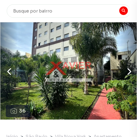
36
Início
São Paulo
Vila Nova York
Apartamento