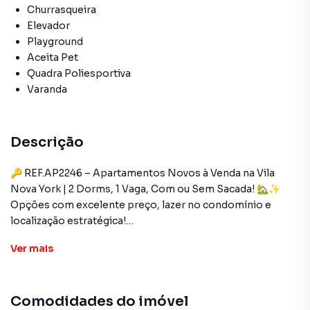
Churrasqueira
Elevador
Playground
Aceita Pet
Quadra Poliesportiva
Varanda
Descrição
🔑 REF.AP2246 – Apartamentos Novos à Venda na Vila
Nova York | 2 Dorms, 1 Vaga, Com ou Sem Sacada! 🏡✨
Opções com excelente preço, lazer no condomínio e
localização estratégica!
Ver
mais
📍 Endereço: Av. Arraias do Araguaia, 1453 – Vila Nova York,
Zona Leste de São Paulo/SP
Próximo à Av. Sapopemba, com fácil acesso a transporte
Comodidades do imóvel
público, mercados, escolas e comércios da região.