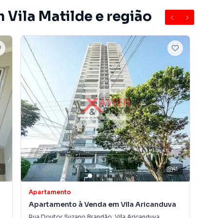
 Vila Matilde e região
4
41
Apartamento
Apa
Apartamento à Venda em Vila Aricanduva
Ap
Ant
Rua Doutor Suzano Brandão
,
Vila Aricanduva
Rua