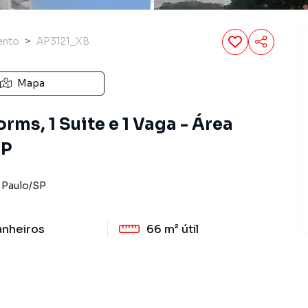
ento
AP3121_XB
Mapa
ms, 1 Suite e 1 Vaga - Área
 P
 Paulo
/
SP
anheiros
66 m²
útil