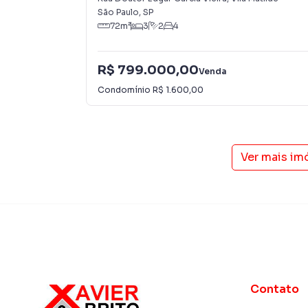
São Paulo
,
SP
72
m²
3
2
4
R$ 799.000,00
Venda
Condomínio
R$ 1.600,00
Ver mais im
Contato