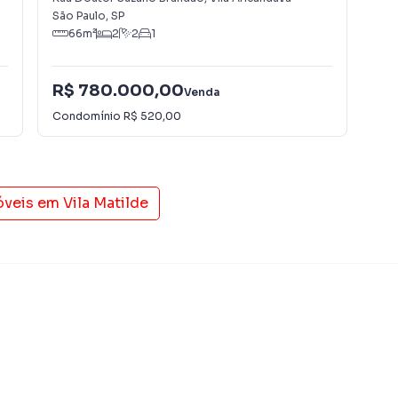
São Paulo
,
SP
São
66
m²
2
2
1
R$ 780.000,00
R$
Venda
Condomínio
R$ 520,00
Con
óveis em
Vila Matilde