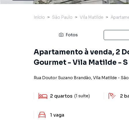
Início
São Paulo
Vila Matilde
Apartam
Fotos
Apartamento à venda, 2 Dor
Gourmet - Vila Matilde - S
Rua Doutor Suzano Brandão
,
Vila Matilde
-
São
2
quartos
2
b
(1 suíte)
1
vaga