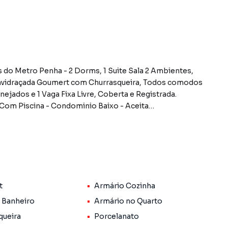
 do Metro Penha - 2 Dorms, 1 Suite Sala 2 Ambientes,
 Envidraçada Goumert com Churrasqueira, Todos comodos
jados e 1 Vaga Fixa Livre, Coberta e Registrada.
 Com Piscina - Condominio Baixo - Aceita
do bairro Vila Matilde, em São Paulo. Não encontrou o
obre Apartamento em São Paulo? Entre em contato com
t
Armário Cozinha
e apartamentos, casas residenciais e comerciais,
 Banheiro
Armário no Quarto
venda ou locação, além de empreendimentos em
queira
Porcelanato
atilde e em outras regiões de São Paulo. Aqui você