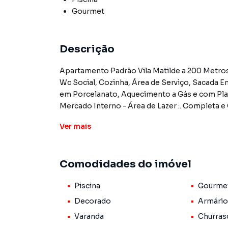
Gourmet
Descrição
Apartamento Padrão Vila Matilde a 200 Metros
Wc Social, Cozinha, Área de Serviço, Sacada
em Porcelanato, Aquecimento a Gás e com Plane
Mercado Interno - Área de Lazer :. Completa e
Financiamento.
Ver
mais
Apartamento para Venda em região valorizada 
Comodidades do imóvel
que procurava ou deseja mais informações s
nossa equipe pelo telefone (11) 2783-2000.
Piscina
Gourme
A Imobiliária Xavier e Brito tem mais opções d
Decorado
Armário
sobrados, terrenos, lojas e barracões para 
Varanda
Churras
construção ou lançamentos na planta em Vila M