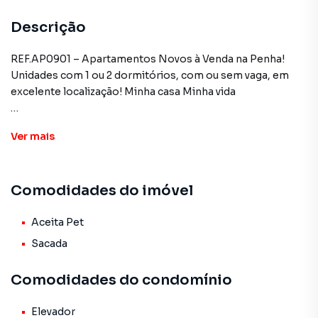
Descrição
REF.AP0901 – Apartamentos Novos à Venda na Penha!
Unidades com 1 ou 2 dormitórios, com ou sem vaga, em
excelente localização! Minha casa Minha vida
Está procurando seu primeiro imóvel ou uma opção para
Ver
mais
investir? Essa é a oportunidade ideal!
Localização privilegiada na melhor parte da Penha!
Comodidades do imóvel
Fácil acesso à Av. Amador Bueno da Veiga e Av. Calim Eid,
próximo a comércios, transporte público, escolas e
serviços.
Aceita Pet
Sacada
Empreendimento novo, com unidades modernas, bem
distribuídas e com ótimo padrão de acabamento!
Comodidades do condomínio
Unidades disponíveis:
Elevador