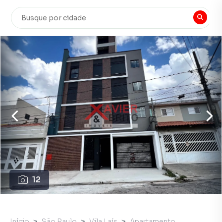
12
Início
São Paulo
Vila Laís
Apartamento