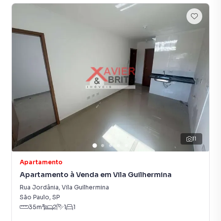
Anuncie seu imóvel! É fácil, rápido e gratuito! A Imobiliária
Xavier e Brito é uma imobiliária digital com imóveis em
diversas cidades do Brasil, incluindo São Paulo.
Na Imobiliária Xavier e Brito você consegue vender ou
alugar seu imóvel muito mais rápido do que em imobiliárias
tradicionais. Já vendemos e locamos diversos imóveis em
São Paulo, especialmente em Vila Guilhermina. Isso
porque temos uma equipe de marketing digital focada em
produzir campanhas específicas para São Paulo, o que
aumenta muito o número de contatos interessados e
tendo como consequência uma maior chance de vender ou
11
alugar seu imóvel mais rápido. Contamos também com um
time de programadores, corretores treinados e uma
Apartamento
central de atendimento preparada para atender
Apartamento à Venda em Vila Guilhermina
proprietários e inquilinos.
Rua Jordânia
,
Vila Guilhermina
São Paulo
,
SP
35
m²
2
1
1