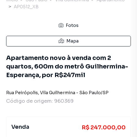
AP0512_XB
Fotos
Mapa
Apartamento novo à venda com 2
quartos, 600m do metrô Guilhermina-
Esperança, por R$247mil
Rua Peirópolis
,
Vila Guilhermina
-
São Paulo
/
SP
Código de origem:
960369
Venda
R$ 247.000,00