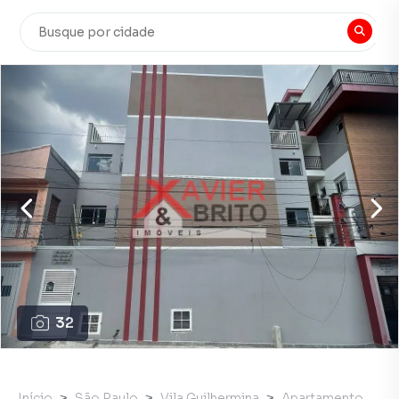
32
Início
São Paulo
Vila Guilhermina
Apartamento