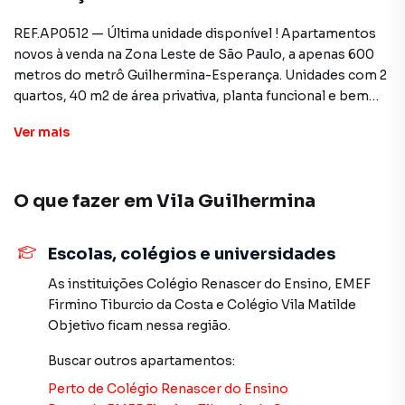
REF.AP0512 — Última unidade disponível ! Apartamentos
novos à venda na Zona Leste de São Paulo, a apenas 600
metros do metrô Guilhermina-Esperança. Unidades com 2
quartos, 40 m2 de área privativa, planta funcional e bem
distribuída, ideais para quem busca praticidade e fácil
Ver
mais
acesso a transporte público. Valor de venda a partir de
R$247.000,00, aceita financiamento bancário, uso do
FGTS e propostas. Enquadra no programa Minha Casa
O que fazer em
Vila Guilhermina
Minha Vida, oferecendo condições facilitadas para
aquisição. Excelente oportunidade para morar ou investir
em uma das regiões mais procuradas da cidade. Agende já
Escolas, colégios e universidades
sua visita.
As instituições
Colégio Renascer do Ensino
,
EMEF
Firmino Tiburcio da Costa
e
Colégio Vila Matilde
Apartamento para Venda em região valorizada do bairro
Objetivo
ficam nessa região.
Vila Guilhermina, em São Paulo. Não encontrou o que
Buscar outros
apartamentos
:
procurava ou deseja mais informações sobre
Apartamento em São Paulo? Entre em contato com nossa
Perto de
Colégio Renascer do Ensino