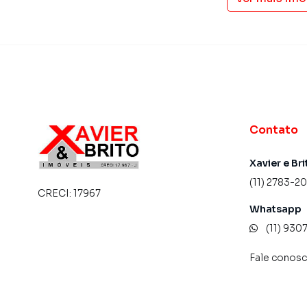
Contato
Xavier e Bri
(11) 2783-2
CRECI:
17967
Whatsapp
(11) 93
Fale conos