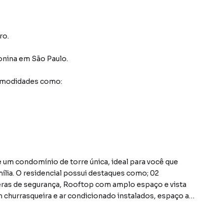
ro.
onina
em São Paulo
.
comodidades como:
 um condomínio de torre única, ideal para você que
ília. O residencial possui destaques como; 02
eras de segurança, Rooftop com amplo espaço e vista
hurrasqueira e ar condicionado instalados, espaço a