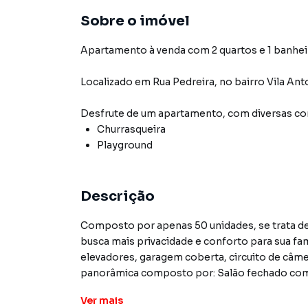
Sobre o imóvel
Apartamento à venda com 2 quartos e 1 banhei
Localizado
em
Rua Pedreira
,
no bairro Vila Ant
Desfrute de
um apartamento
, com diversas 
Churrasqueira
Playground
Descrição
Composto por apenas 50 unidades, se trata de
busca mais privacidade e conforto para sua fam
elevadores, garagem coberta, circuito de câm
panorâmica composto por: Salão fechado com c
céu aberto e playground para as crianças.
Ver
mais