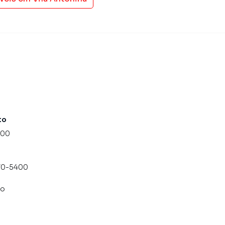
to
000
070-5400
co