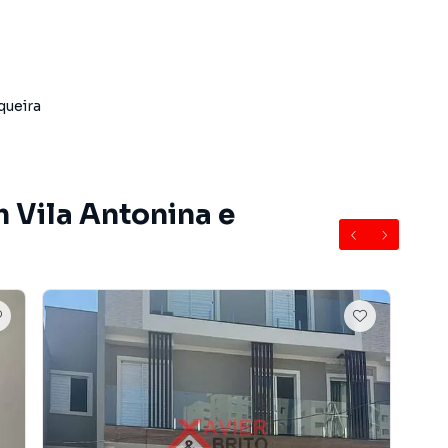
queira
m Vila Antonina e
do bairro Vila Antonina, em São Paulo. Não encontrou o
obre Apartamento em São Paulo? Entre em contato com
e apartamentos, casas residenciais e comerciais,
venda ou locação, além de empreendimentos em
ntonina e em outras regiões de São Paulo. Aqui você