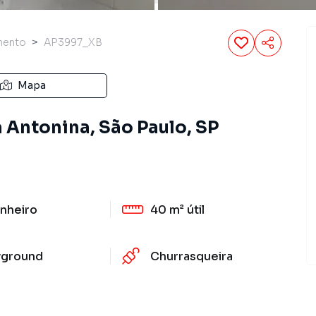
mento
AP3997_XB
Mapa
 Antonina, São Paulo, SP
nheiro
40 m²
útil
yground
Churrasqueira