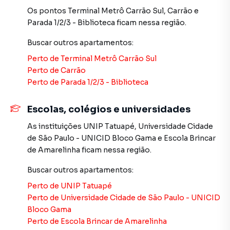
Xavier e Brito é uma imobiliária digital com imóveis em
Os pontos
Terminal Metrô Carrão Sul
,
Carrão
e
diversas cidades do Brasil, incluindo São Paulo.
Parada 1/2/3 - Biblioteca
ficam nessa região.
Na Imobiliária Xavier e Brito você consegue vender ou
Buscar outros
apartamentos
:
alugar seu imóvel muito mais rápido do que em imobiliárias
Perto de
Terminal Metrô Carrão Sul
tradicionais. Já vendemos e locamos diversos imóveis em
Perto de
Carrão
São Paulo, especialmente em Parque São Jorge. Isso
Perto de
Parada 1/2/3 - Biblioteca
porque temos uma equipe de marketing digital focada em
produzir campanhas específicas para São Paulo, o que
aumenta muito o número de contatos interessados e
Escolas, colégios e universidades
tendo como consequência uma maior chance de vender ou
As instituições
UNIP Tatuapé
,
Universidade Cidade
alugar seu imóvel mais rápido. Contamos também com um
de São Paulo - UNICID Bloco Gama
e
Escola Brincar
time de programadores, corretores treinados e uma
de Amarelinha
ficam nessa região.
central de atendimento preparada para atender
proprietários e inquilinos.
Buscar outros
apartamentos
:
Perto de
UNIP Tatuapé
Perto de
Universidade Cidade de São Paulo - UNICID
Bloco Gama
Perto de
Escola Brincar de Amarelinha