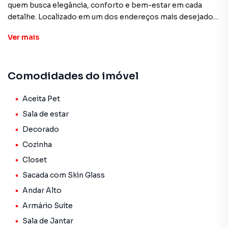
quem busca elegância, conforto e bem-estar em cada
detalhe. Localizado em um dos endereços mais desejados
do Tatuapé — Rua São Felipe, 145 —, o imóvel combina
Ver
mais
sofisticação, praticidade e lazer completo.
Destaques do apartamento:
Comodidades do imóvel
-123m² muito bem distribuídos
-3 quartos, sendo 1 suíte ampla e aconchegante
-Sala para 2 ambientes, ideal para receber amigos e
Aceita Pet
familiares
Sala de estar
-Varanda gourmet integrada, perfeita para momentos
Decorado
especiais
Cozinha
-Cozinha planejada e funcional
-Lavabo + banheiro social
Closet
-Área de serviço
Sacada com Skin Glass
-2 vagas de garagem
Andar Alto
Lazer e infraestrutura do condomínio:
Armário Suíte
-Portaria 24h e segurança especializada
Sala de Jantar
-Academia equipada