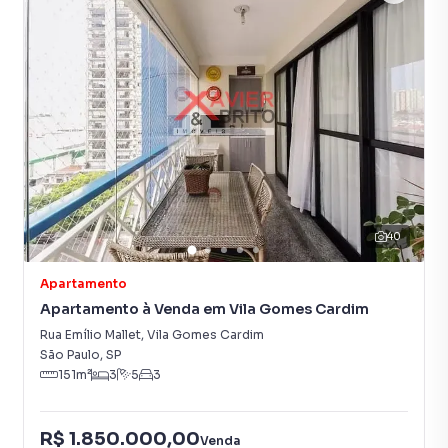
40
Apartamento
Apartamento à Venda em Vila Gomes Cardim
Rua Emílio Mallet
,
Vila Gomes Cardim
São Paulo
,
SP
151
m²
3
5
3
R$ 1.850.000,00
Venda