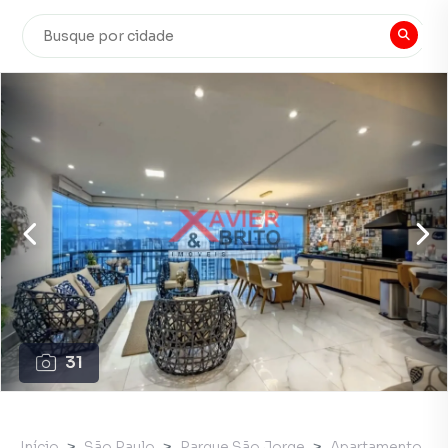
31
Início
São Paulo
Parque São Jorge
Apartamento