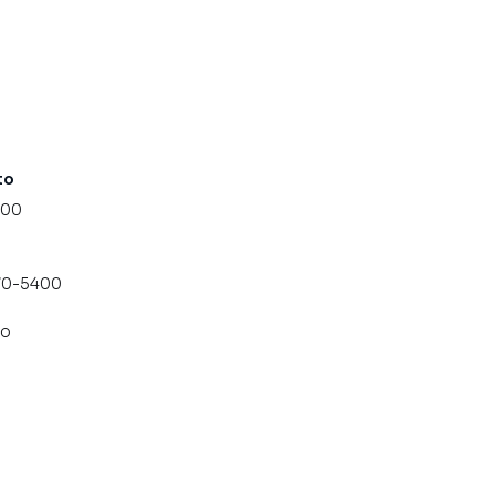
to
000
070-5400
co