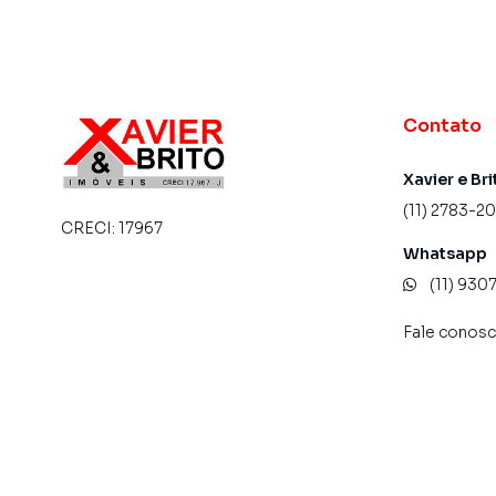
Contato
Xavier e Bri
(11) 2783-2
CRECI:
17967
Whatsapp
(11) 93
Fale conos