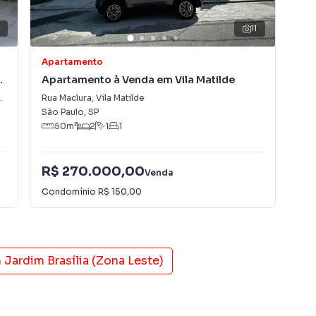
11
Apartamento
Apa
Apartamento à Venda em Vila Matilde
Apa
(Zo
Rua Maclura
,
Vila Matilde
Rua
São Paulo
,
SP
São
50
m²
2
1
1
R$ 270.000,00
R$
Venda
Condomínio
R$ 150,00
Con
m
Jardim Brasília (Zona Leste)