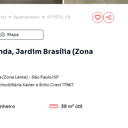
ste)
Apartamento
AP3974_XB
Mapa
da, Jardim Brasília (Zona
a (Zona Leste)
-
São Paulo
/
SP
Imobiliária Xavier e Brito
Creci
17967
nheiro
38 m²
útil