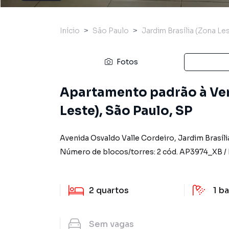
Início
São Paulo
Jardim Brasília (Zona Le
Fotos
Apartamento padrão à Ven
Leste), São Paulo, SP
Avenida Osvaldo Valle Cordeiro
,
Jardim Brasíli
Número de blocos/torres:
2
cód.
AP3974_XB
/
2
quartos
1
ba
Sem
vagas