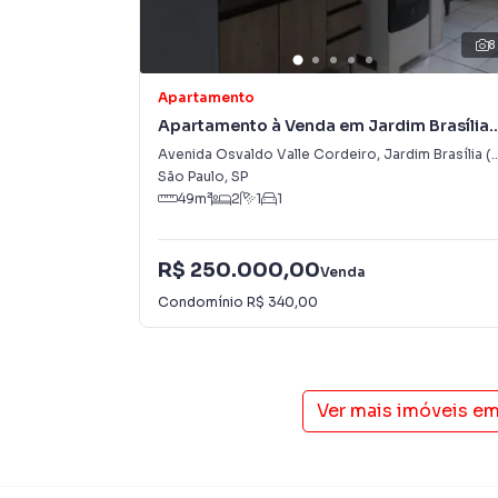
8
Apartamento
Apartamento à Venda em Jardim Brasília
(Zona Leste)
Avenida Osvaldo Valle Cordeiro
,
Jardim Brasília (Zona Leste)
São Paulo
,
SP
49
m²
2
1
1
R$ 250.000,00
Venda
Condomínio
R$ 340,00
Ver mais imóveis e