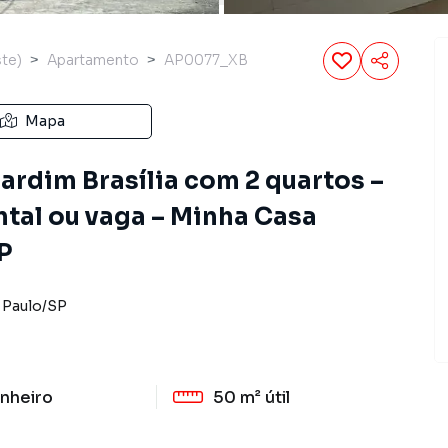
ste)
Apartamento
AP0077_XB
Mapa
ardim Brasília com 2 quartos –
tal ou vaga – Minha Casa
P
 Paulo
/
SP
nheiro
50 m²
útil