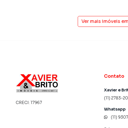
imobiliárias tradicionais. Já vendemos e loc
Jardim Brasília (Zona Leste). Isso porque tem
campanhas específicas para São Paulo, o que
tendo como consequência uma maior chance de
Ver mais imóveis e
também com um time de programadores, corre
preparada para atender proprietários e inquili
Contato
Xavier e Bri
(11) 2783-2
CRECI:
17967
Whatsapp
(11) 93