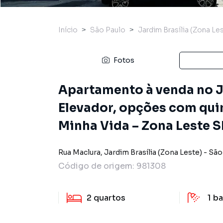
Início
São Paulo
Jardim Brasília (Zona Le
Fotos
Apartamento à venda no J
Elevador, opções com quin
Minha Vida – Zona Leste S
Rua Maclura
,
Jardim Brasília (Zona Leste)
-
São
Código de origem:
981308
2
quartos
1
ba