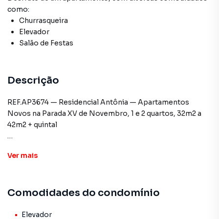
como:
Churrasqueira
Elevador
Salão de Festas
Descrição
REF.AP3674 — Residencial Antônia — Apartamentos
Novos na Parada XV de Novembro, 1 e 2 quartos, 32m2 a
42m2 + quintal
Chegou o Residencial Antônia, o novo empreendimento
Ver
mais
da Zona Leste pensado para quem busca conforto,
praticidade e excelente custo-benefício!
Apartamentos novos e prontos para morar, com 1 ou 2
Comodidades do condomínio
quartos, opções com terraço, quintal ou área externa
privativa, em condomínio moderno e acessível.
Elevador