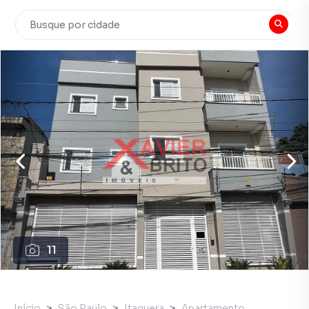
11
Início
São Paulo
Itaquera
Apartamento