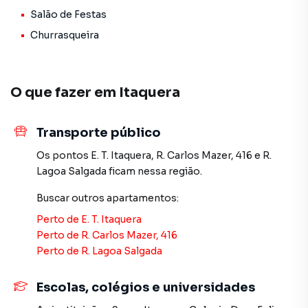
Unidades disponíveis, faça sua proposta:
Salão de Festas
-1 quarto — 32m²: R$192.000,00
Churrasqueira
-2 quartos — 42m² de R$204.500,00 até cobertura com
quintal R$291.000,00
Características do empreendimento:
O que fazer em
Itaquera
-Condomínio sem garagem
-Áreas privativas com excelente iluminação natural
Transporte público
-Opções com terraço ou quintal privativo
-Área de serviço em todas as unidades
Os pontos
E. T. Itaquera
,
R. Carlos Mazer, 416
e
R.
-Espaço gourmet na cobertura com churrasqueira coberta
Lagoa Salgada
ficam nessa região.
(21,60m²)
Buscar outros
apartamentos
:
-Área descoberta de 99,66m² ideal para lazer e convivência
Perto de
E. T. Itaquera
Programas habitacionais:
Perto de
R. Carlos Mazer, 416
Enquadra-se nos programas HIS 2 e HMP — com
Perto de
R. Lagoa Salgada
condições facilitadas, financiamento bancário e uso do
FGTS.
Escolas, colégios e universidades
Entrada negociável e possibilidade de propostas