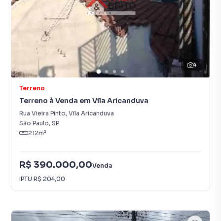
4
Terreno
Terreno à Venda em Vila Aricanduva
Rua Vieira Pinto
,
Vila Aricanduva
São Paulo
,
SP
212
m²
R$ 390.000,00
Venda
IPTU
R$ 204,00