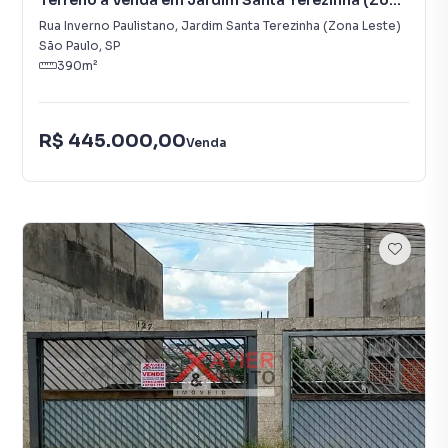
Terreno à Venda em Jardim Santa Terezinha (Zona
Leste)
Rua Inverno Paulistano
,
Jardim Santa Terezinha (Zona Leste)
São Paulo
,
SP
390
m²
R$ 445.000,00
Venda