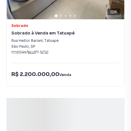
18
Sobrado
Sobrado à Venda em Tatuapé
Rua Heitor Bariani
,
Tatuapé
São Paulo
,
SP
204
m²
3
3
2
R$ 2.200.000,00
Venda