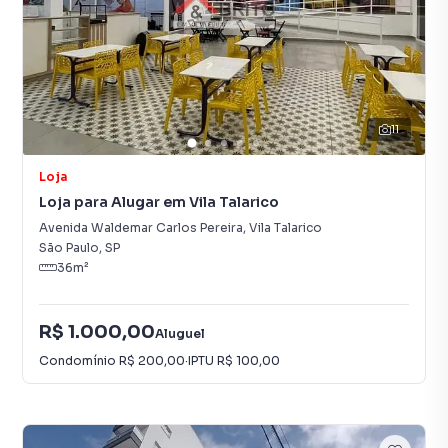
11
Loja
Loja para Alugar em Vila Talarico
Avenida Waldemar Carlos Pereira
,
Vila Talarico
São Paulo
,
SP
36
m²
R$ 1.000,00
Aluguel
Condomínio
R$ 200,00
·
IPTU
R$ 100,00