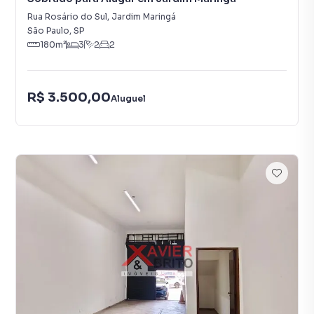
Rua Rosário do Sul
,
Jardim Maringá
São Paulo
,
SP
180
m²
3
2
2
R$ 3.500,00
Aluguel