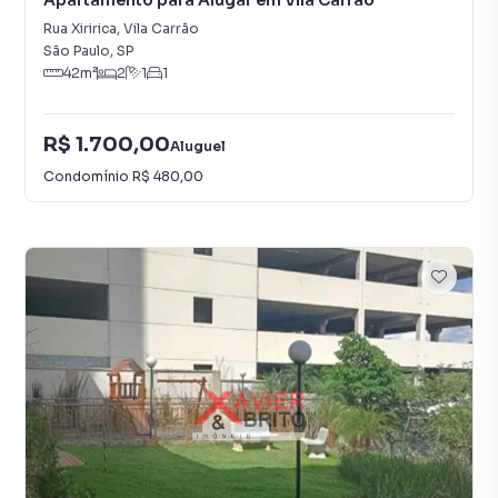
Apartamento para Alugar em Vila Carrão
Rua Xiririca
,
Vila Carrão
São Paulo
,
SP
42
m²
2
1
1
R$ 1.700,00
Aluguel
Condomínio
R$ 480,00