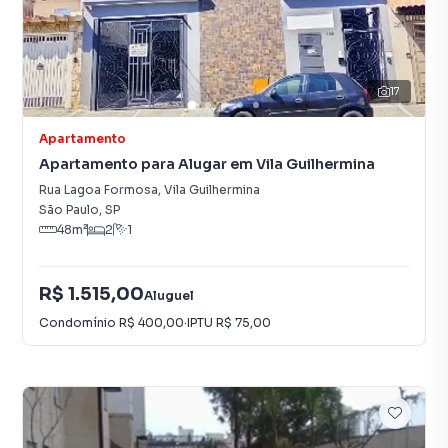
17
Apartamento
Apartamento para Alugar em Vila Guilhermina
Rua Lagoa Formosa
,
Vila Guilhermina
São Paulo
,
SP
48
m²
2
1
R$ 1.515,00
Aluguel
Condomínio
R$ 400,00
·
IPTU
R$ 75,00