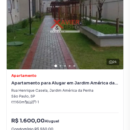
24
Apartamento
Apartamento para Alugar em Jardim América da
Penha
Rua Henrique Casela
,
Jardim América da Penha
São Paulo
,
SP
50
m²
2
1
R$ 1.600,00
Aluguel
Condomínio
R$ 550,00