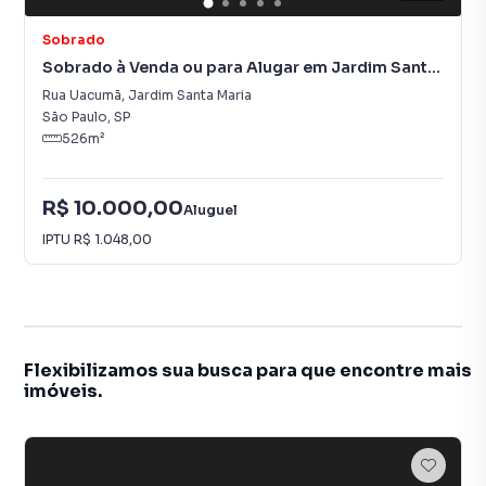
Sobrado
Sobrado à Venda ou para Alugar em Jardim Santa
Maria
Rua Uacumã
,
Jardim Santa Maria
São Paulo
,
SP
526
m²
R$ 10.000,00
Aluguel
IPTU
R$ 1.048,00
Flexibilizamos sua busca para que encontre mais
imóveis.