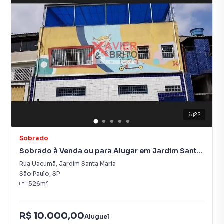
22
Sobrado
Sobrado à Venda ou para Alugar em Jardim Santa
Maria
Rua Uacumã
,
Jardim Santa Maria
São Paulo
,
SP
526
m²
R$ 10.000,00
Aluguel