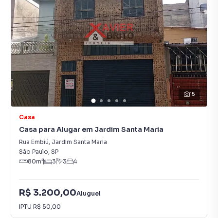
15
Casa
Casa para Alugar em Jardim Santa Maria
Rua Embiú
,
Jardim Santa Maria
São Paulo
,
SP
80
m²
3
3
4
R$ 3.200,00
Aluguel
IPTU
R$ 50,00