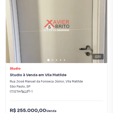
12
Studio
Studio à Venda em Vila Matilde
Rua José Manuel da Fonseca Júnior
,
Vila Matilde
São Paulo
,
SP
27
m²
1
1
R$ 255.000,00
Venda