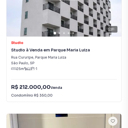
31
Studio
Studio à Venda em Parque Maria Luiza
Rua Cururipe
,
Parque Maria Luiza
São Paulo
,
SP
25
m²
1
1
R$ 212.000,00
Venda
Condomínio
R$ 350,00