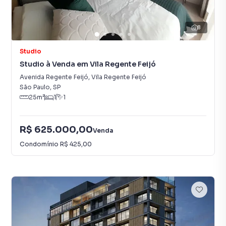
8
Studio
Studio à Venda em Vila Regente Feijó
Avenida Regente Feijó
,
Vila Regente Feijó
São Paulo
,
SP
25
m²
1
1
R$ 625.000,00
Venda
Condomínio
R$ 425,00