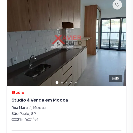
15
Studio
Studio à Venda em Mooca
Rua Marcial
,
Mooca
São Paulo
,
SP
27
m²
1
1