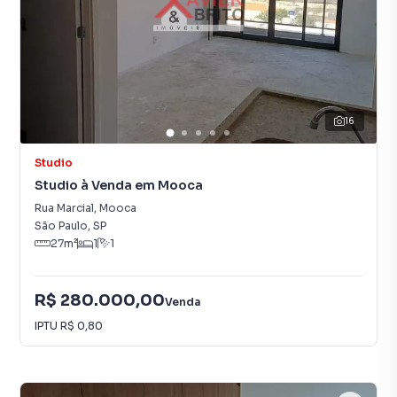
16
Studio
Studio à Venda em Mooca
Rua Marcial
,
Mooca
São Paulo
,
SP
27
m²
1
1
R$ 280.000,00
Venda
IPTU
R$ 0,80