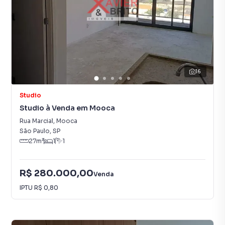
16
Studio
Studio à Venda em Mooca
Rua Marcial
,
Mooca
São Paulo
,
SP
27
m²
1
1
R$ 280.000,00
Venda
IPTU
R$ 0,80