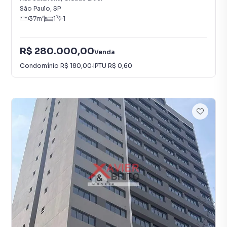
São Paulo
,
SP
37
m²
1
1
R$ 280.000,00
Venda
Condomínio
R$ 180,00
·
IPTU
R$ 0,60