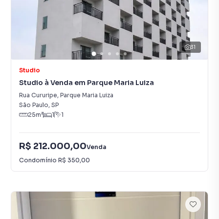
31
Studio
Studio à Venda em Parque Maria Luiza
Rua Cururipe
,
Parque Maria Luiza
São Paulo
,
SP
25
m²
1
1
R$ 212.000,00
Venda
Condomínio
R$ 350,00