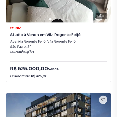
8
Studio
Studio à Venda em Vila Regente Feijó
Avenida Regente Feijó
,
Vila Regente Feijó
São Paulo
,
SP
25
m²
1
1
R$ 625.000,00
Venda
Condomínio
R$ 425,00