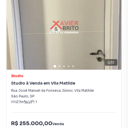
12
Studio
Studio à Venda em Vila Matilde
Rua José Manuel da Fonseca Júnior
,
Vila Matilde
São Paulo
,
SP
27
m²
1
1
R$ 255.000,00
Venda