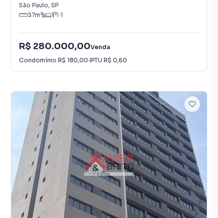
São Paulo
,
SP
37
m²
1
1
R$ 280.000,00
Venda
Condomínio
R$ 180,00
·
IPTU
R$ 0,60