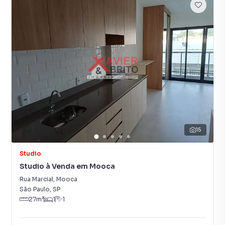
15
Studio
Studio à Venda em Mooca
Rua Marcial
,
Mooca
São Paulo
,
SP
27
m²
1
1