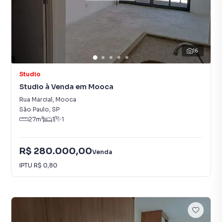
16
Studio
Studio à Venda em Mooca
Rua Marcial
,
Mooca
São Paulo
,
SP
27
m²
1
1
R$ 280.000,00
Venda
IPTU
R$ 0,80