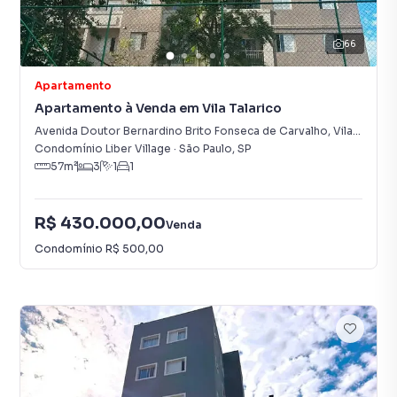
66
Apartamento
Apartamento à Venda em Vila Talarico
Avenida Doutor Bernardino Brito Fonseca de Carvalho
,
Vila Talarico
Condomínio Liber Village
·
São Paulo
,
SP
57
m²
3
1
1
R$ 430.000,00
Venda
Condomínio
R$ 500,00