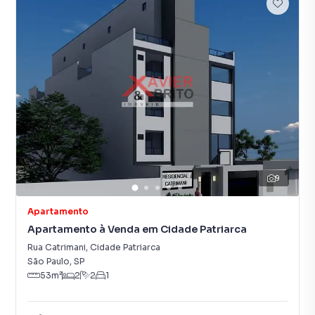
9
Apartamento
Apartamento à Venda em Cidade Patriarca
Rua Catrimani
,
Cidade Patriarca
São Paulo
,
SP
53
m²
2
2
1