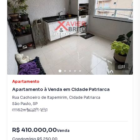
31
Apartamento
Apartamento à Venda em Cidade Patriarca
Rua Cachoeiro de Itapemirim
,
Cidade Patriarca
São Paulo
,
SP
52
m²
2
1
1
R$ 410.000,00
Venda
Condomínio
R$ 250,00