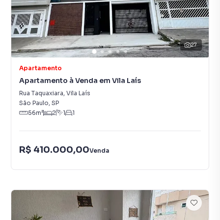
27
Apartamento
Apartamento à Venda em Vila Laís
Rua Taquaxiara
,
Vila Laís
São Paulo
,
SP
56
m²
2
1
1
R$ 410.000,00
Venda