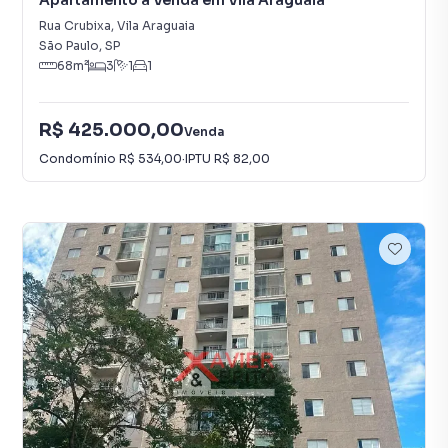
Apartamento à Venda em Vila Araguaia
Rua Crubixa
,
Vila Araguaia
São Paulo
,
SP
68
m²
3
1
1
R$ 425.000,00
Venda
Condomínio
R$ 534,00
·
IPTU
R$ 82,00