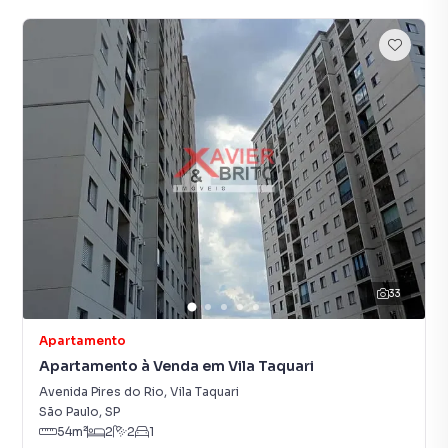
33
Apartamento
Apartamento à Venda em Vila Taquari
Avenida Pires do Rio
,
Vila Taquari
São Paulo
,
SP
54
m²
2
2
1