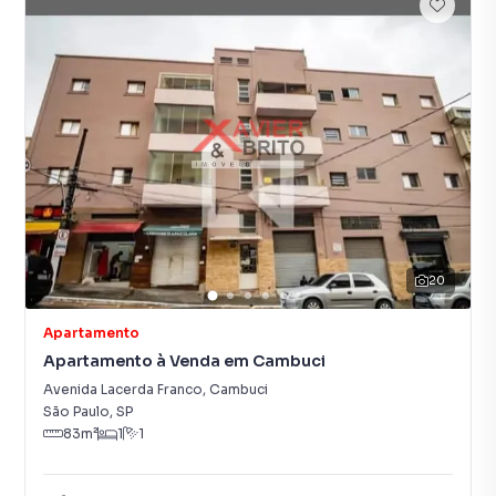
20
Apartamento
Apartamento à Venda em Cambuci
Avenida Lacerda Franco
,
Cambuci
São Paulo
,
SP
83
m²
1
1