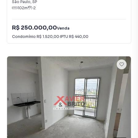
São Paulo
,
SP
102
m²
2
R$ 250.000,00
Venda
Condomínio
R$ 1.520,00
·
IPTU
R$ 440,00