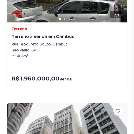
4
Terreno
Terreno à Venda em Cambuci
Rua Teodureto Souto
,
Cambuci
São Paulo
,
SP
484
m²
R$ 1.950.000,00
Venda