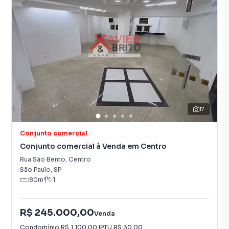
17
Conjunto comercial
Conjunto comercial à Venda em Centro
Rua São Bento
,
Centro
São Paulo
,
SP
80
m²
1
R$ 245.000,00
Venda
Condomínio
R$ 1.100,00
·
IPTU
R$ 30,00