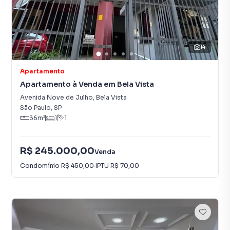
14
Apartamento
Apartamento à Venda em Bela Vista
Avenida Nove de Julho
,
Bela Vista
São Paulo
,
SP
36
m²
1
1
R$ 245.000,00
Venda
Condomínio
R$ 450,00
·
IPTU
R$ 70,00