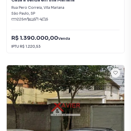
Casa à Venda em Vila Mariana
Rua Pero Correia
,
Vila Mariana
São Paulo
,
SP
225
m²
5
4
5
R$ 1.390.000,00
Venda
IPTU
R$ 1.220,53