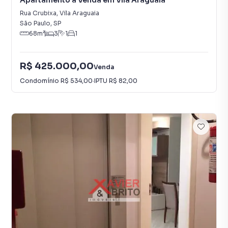
Apartamento à Venda em Vila Araguaia
Rua Crubixa
,
Vila Araguaia
São Paulo
,
SP
68
m²
3
1
1
R$ 425.000,00
Venda
Condomínio
R$ 534,00
·
IPTU
R$ 82,00