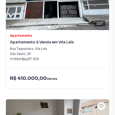
27
Apartamento
Apartamento à Venda em Vila Laís
Rua Taquaxiara
,
Vila Laís
São Paulo
,
SP
56
m²
2
1
1
R$ 410.000,00
Venda