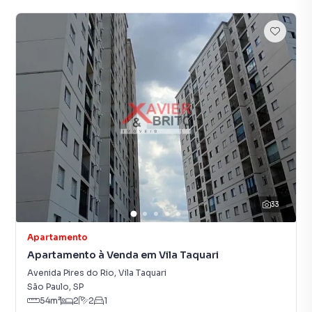
33
Apartamento
Apartamento à Venda em Vila Taquari
Avenida Pires do Rio
,
Vila Taquari
São Paulo
,
SP
54
m²
2
2
1