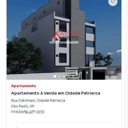
9
Apartamento
Apartamento à Venda em Cidade Patriarca
Rua Catrimani
,
Cidade Patriarca
São Paulo
,
SP
53
m²
2
2
1