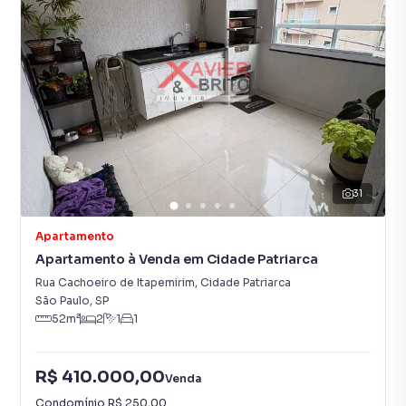
31
Apartamento
Apartamento à Venda em Cidade Patriarca
Rua Cachoeiro de Itapemirim
,
Cidade Patriarca
São Paulo
,
SP
52
m²
2
1
1
R$ 410.000,00
Venda
Condomínio
R$ 250,00