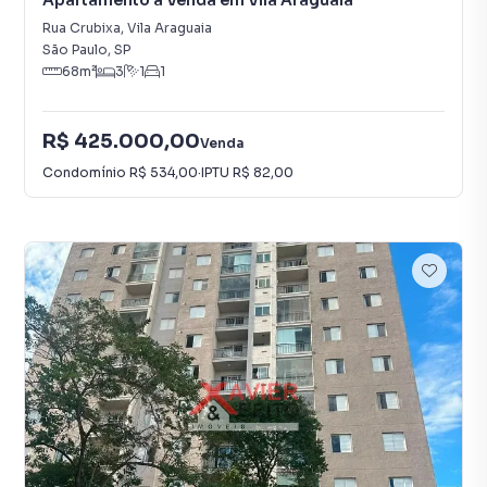
Apartamento à Venda em Vila Araguaia
Rua Crubixa
,
Vila Araguaia
São Paulo
,
SP
68
m²
3
1
1
R$ 425.000,00
Venda
Condomínio
R$ 534,00
·
IPTU
R$ 82,00