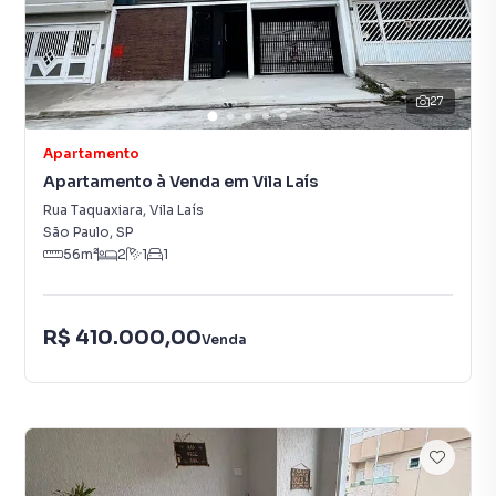
27
Apartamento
Apartamento à Venda em Vila Laís
Rua Taquaxiara
,
Vila Laís
São Paulo
,
SP
56
m²
2
1
1
R$ 410.000,00
Venda