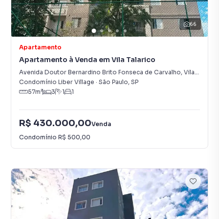
66
Apartamento
Apartamento à Venda em Vila Talarico
Avenida Doutor Bernardino Brito Fonseca de Carvalho
,
Vila Talarico
Condomínio Liber Village
·
São Paulo
,
SP
57
m²
3
1
1
R$ 430.000,00
Venda
Condomínio
R$ 500,00