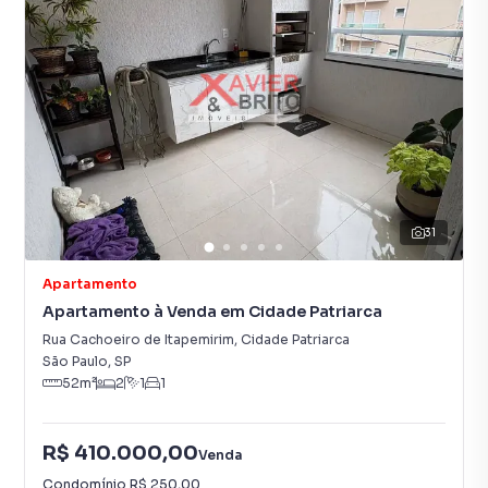
31
Apartamento
Apartamento à Venda em Cidade Patriarca
Rua Cachoeiro de Itapemirim
,
Cidade Patriarca
São Paulo
,
SP
52
m²
2
1
1
R$ 410.000,00
Venda
Condomínio
R$ 250,00