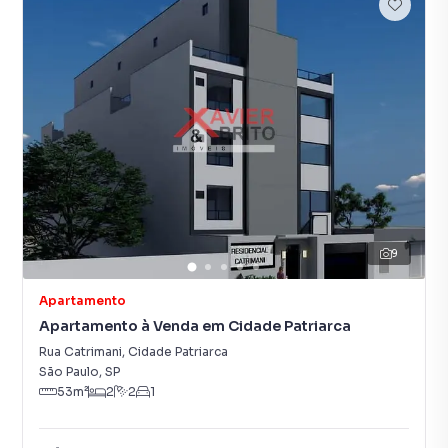
9
Apartamento
Apartamento à Venda em Cidade Patriarca
Rua Catrimani
,
Cidade Patriarca
São Paulo
,
SP
53
m²
2
2
1